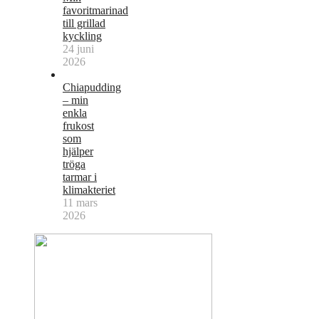
favoritmarinad
till grillad
kyckling
24 juni
2026
Chiapudding
– min
enkla
frukost
som
hjälper
tröga
tarmar i
klimakteriet
11 mars
2026