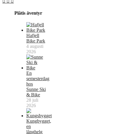
Plåtis äventyr
Hafjell
Bike Park
4 augusti
2026
En
semesterdag
hos
Sunne Ski
& Bike
28 juli
2026
Kungbygget,
en
långhelg