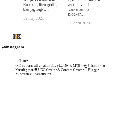
En riktig liten goding
av min vän Linda,
kan jag säga.…
vars mamma
plockar…
19 maj 2021
30 april 2021
1
2
3
4
@instagram
pelantz
🌿 Inspirerar till ett aktivt liv efter 50
🚵 MTB • 🚐 Plåtisliv • 🥗
Naturlig mat
🎥 UGC Creator & Content Creator
👇 Blogg •
Nyhetsbrev • Samarbeten