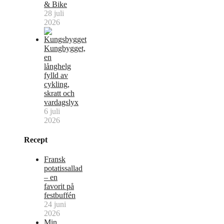
& Bike
28 juli
2026
Kungbygget,
en
långhelg
fylld av
cykling,
skratt och
vardagslyx
6 juli
2026
Recept
Fransk
potatissallad
– en
favorit på
festbuffén
24 juni
2026
Min