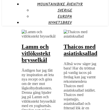
MOUNTAINBIKE ÄVENTYR
SVERIGE
EUROPA
NYHETSBREV
Lamm och
Thaicos med
vitlöksstekt
asiatisksallad
brysselkål
Alltså wow säger jag
bara! Har du tröttnat
Äntligen har jag fått
på vanlig tacos på
ny inspiration att leta
fredag kan jag varmt
nya recept och göra
rekommendera
om de mer mot
Thaicos med
lågkolhydratkosten.
asiatisksallad istället.
Denna gång bjuder
Thaicos med
jag på Lamm och
sojamajjo,
vitlöksstekt brysselkål
asiatisksallad och
med en yoghurtsås.
friterad lök är en