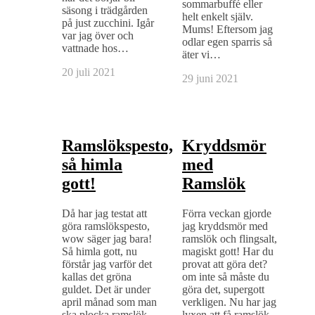
sommarbuffé eller
säsong i trädgården
helt enkelt själv.
på just zucchini. Igår
Mums! Eftersom jag
var jag över och
odlar egen sparris så
vattnade hos…
äter vi…
20 juli 2021
29 juni 2021
Ramslökspesto,
Kryddsmör
så himla
med
gott!
Ramslök
Då har jag testat att
Förra veckan gjorde
göra ramslökspesto,
jag kryddsmör med
wow säger jag bara!
ramslök och flingsalt,
Så himla gott, nu
magiskt gott! Har du
förstår jag varför det
provat att göra det?
kallas det gröna
om inte så måste du
guldet. Det är under
göra det, supergott
april månad som man
verkligen. Nu har jag
ska plocka ramslök.
lyxen att få ramslök