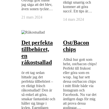
Otroligt gott måste
riktigt smarrig och
jag säga att det blev,
kommer att göra
även sonen tyckte…
succé. Ett tips är…
21 mars 2024
14 mars 2024
Det perfekta
Ost/Bacon
tillbehöret,
chips
en
Alltså hur gott som
råkostsallad
helst, ost/bacon chips!
Perfekt till frukost
ör ett tag sedan
eller göra som en
hittade jag det
wrap. Jag har sett
perfekta tillbehöret –
dessa ost/bacon chips
en riktigt fräsch
i mitt flöde både via
råkostsallad! Den är
Instagram och
så enkel att göra,
Facebook. Nu var det
smakar fantastiskt och
äntligen dags för mig
håller sig länge i
att prova dessa
kylen. Egentligen
godingar.…