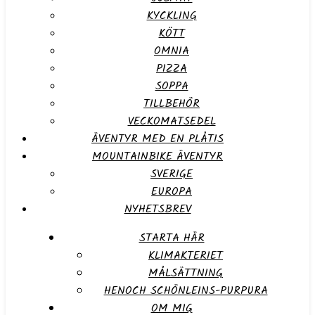
KYCKLING
KÖTT
OMNIA
PIZZA
SOPPA
TILLBEHÖR
VECKOMATSEDEL
ÄVENTYR MED EN PLÅTIS
MOUNTAINBIKE ÄVENTYR
SVERIGE
EUROPA
NYHETSBREV
STARTA HÄR
KLIMAKTERIET
MÅLSÄTTNING
HENOCH SCHÖNLEINS-PURPURA
OM MIG