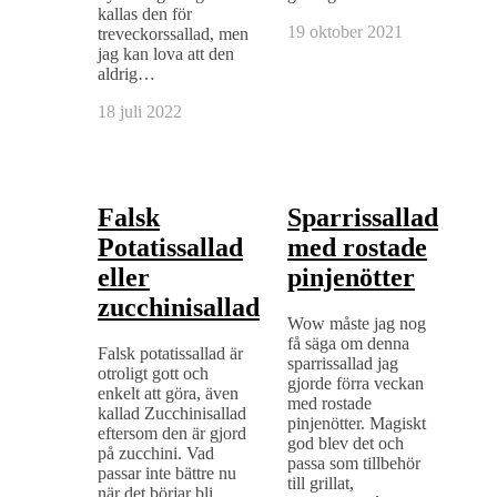
kallas den för
19 oktober 2021
treveckorssallad, men
jag kan lova att den
aldrig…
18 juli 2022
Falsk
Sparrissallad
Potatissallad
med rostade
eller
pinjenötter
zucchinisallad
Wow måste jag nog
få säga om denna
Falsk potatissallad är
sparrissallad jag
otroligt gott och
gjorde förra veckan
enkelt att göra, även
med rostade
kallad Zucchinisallad
pinjenötter. Magiskt
eftersom den är gjord
god blev det och
på zucchini. Vad
passa som tillbehör
passar inte bättre nu
till grillat,
när det börjar bli