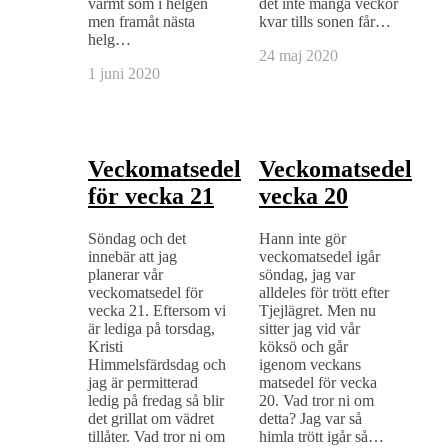
varmt som i helgen
det inte många veckor
men framåt nästa
kvar tills sonen får…
helg…
24 maj 2020
1 juni 2020
Veckomatsedel
Veckomatsedel
för vecka 21
vecka 20
Söndag och det
Hann inte gör
innebär att jag
veckomatsedel igår
planerar vår
söndag, jag var
veckomatsedel för
alldeles för trött efter
vecka 21. Eftersom vi
Tjejlägret. Men nu
är lediga på torsdag,
sitter jag vid vår
Kristi
köksö och går
Himmelsfärdsdag och
igenom veckans
jag är permitterad
matsedel för vecka
ledig på fredag så blir
20. Vad tror ni om
det grillat om vädret
detta? Jag var så
tillåter. Vad tror ni om
himla trött igår så…