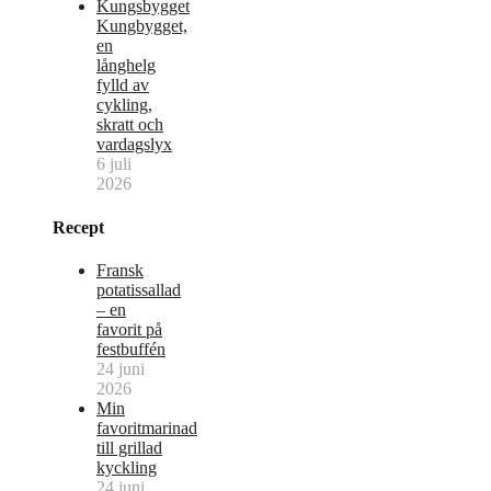
Kungbygget,
en
långhelg
fylld av
cykling,
skratt och
vardagslyx
6 juli
2026
Recept
Fransk
potatissallad
– en
favorit på
festbuffén
24 juni
2026
Min
favoritmarinad
till grillad
kyckling
24 juni