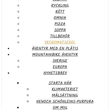
KYCKLING
KÖTT
OMNIA
PIZZA
SOPPA
TILLBEHÖR
VECKOMATSEDEL
ÄVENTYR MED EN PLÅTIS
MOUNTAINBIKE ÄVENTYR
SVERIGE
EUROPA
NYHETSBREV
STARTA HÄR
KLIMAKTERIET
MÅLSÄTTNING
HENOCH SCHÖNLEINS-PURPURA
OM MIG