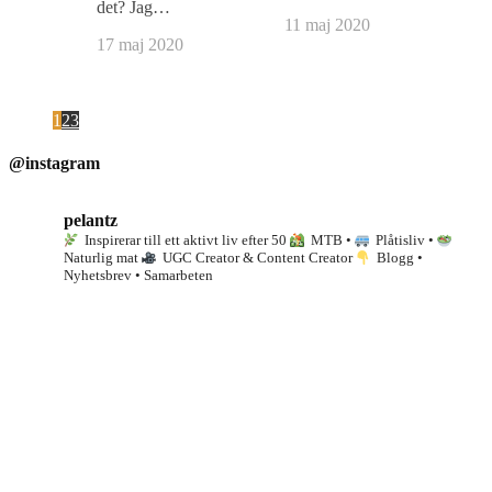
det? Jag…
11 maj 2020
17 maj 2020
1
2
3
@instagram
pelantz
Inspirerar till ett aktivt liv efter 50
MTB •
Plåtisliv •
Naturlig mat
UGC Creator & Content Creator
Blogg •
Nyhetsbrev • Samarbeten
I dag drog jag och Ande