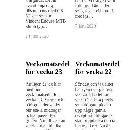
Vårgårda. Det är
har det verkligen varit
avslutningsdag
fullt upp känns det
tillsammans med CK
som, fast ändå inte. I
Master som är
fredags…
Vincent Enduro MTB
7 juni 2020
klubb typ.…
14 juni 2020
Veckomatsedel
Veckomatsedel
för vecka 23
för vecka 22
Äntligen är jag klar
Söndag och jag sitter
med min
här igen och planerar
veckomatsedel för
veckomatsedel för
vecka 23. Varmt och
vecka 22. Ska precis
härligt väder så det
som tidigare plocka
blir enkla middagar
upp några gamla
och anpassat för
recept från bloggens
grillen. Nu till veckan
start, uppdatera och ta
ser det ut att bli lika
lite nya kort. Nu är