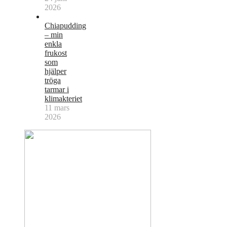
2026
Chiapudding
– min
enkla
frukost
som
hjälper
tröga
tarmar i
klimakteriet
11 mars
2026