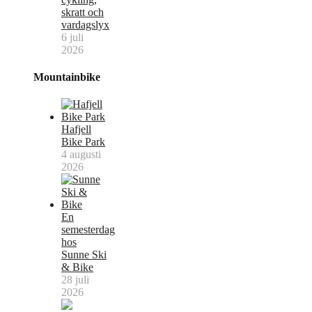
skratt och
vardagslyx
6 juli
2026
Mountainbike
Hafjell
Bike Park
4 augusti
2026
En
semesterdag
hos
Sunne Ski
& Bike
28 juli
2026