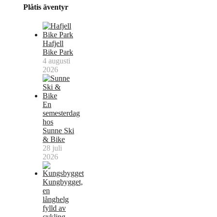
Plåtis äventyr
Hafjell
Bike Park
4 augusti
2026
En
semesterdag
hos
Sunne Ski
& Bike
28 juli
2026
Kungbygget,
en
långhelg
fylld av
cykling,