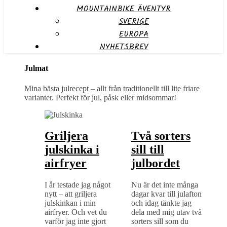
MOUNTAINBIKE ÄVENTYR
SVERIGE
EUROPA
NYHETSBREV
Julmat
Mina bästa julrecept – allt från traditionellt till lite friare
varianter. Perfekt för jul, påsk eller midsommar!
Griljera
Två sorters
julskinka i
sill till
airfryer
julbordet
I år testade jag något
Nu är det inte många
nytt – att griljera
dagar kvar till julafton
julskinkan i min
och idag tänkte jag
airfryer. Och vet du
dela med mig utav två
varför jag inte gjort
sorters sill som du