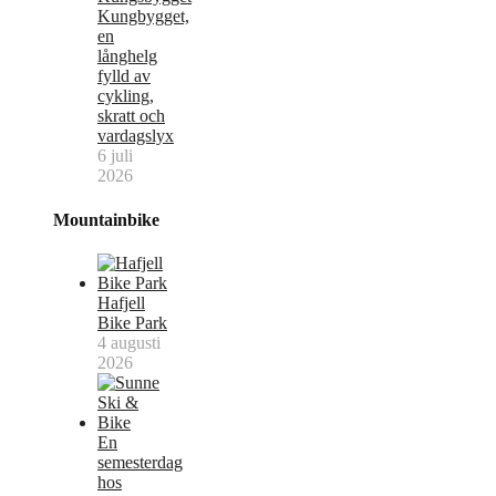
Kungbygget,
en
långhelg
fylld av
cykling,
skratt och
vardagslyx
6 juli
2026
Mountainbike
Hafjell
Bike Park
4 augusti
2026
En
semesterdag
hos