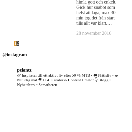
himla gott och enkelt.
Gick hur snabbt som
helst att laga, max 30
min tog det från start
tills allt var klart.…
28 november 2016
1
2
@instagram
pelantz
🌿 Inspirerar till ett aktivt liv efter 50
🚵 MTB • 🚐 Plåtisliv • 🥗
Naturlig mat
🎥 UGC Creator & Content Creator
👇 Blogg •
Nyhetsbrev • Samarbeten