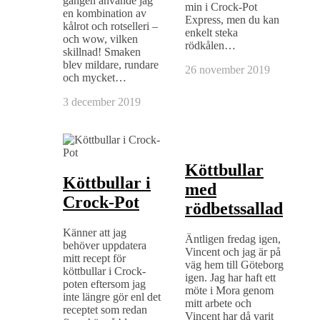
gången använde jag
min i Crock-Pot
en kombination av
Express, men du kan
kålrot och rotselleri –
enkelt steka
och wow, vilken
rödkålen…
skillnad! Smaken
blev mildare, rundare
26 november 2019
och mycket…
3 december 2019
Köttbullar
Köttbullar i
med
Crock-Pot
rödbetssallad
Känner att jag
Äntligen fredag igen,
behöver uppdatera
Vincent och jag är på
mitt recept för
väg hem till Göteborg
köttbullar i Crock-
igen. Jag har haft ett
poten eftersom jag
möte i Mora genom
inte längre gör enl det
mitt arbete och
receptet som redan
Vincent har då varit