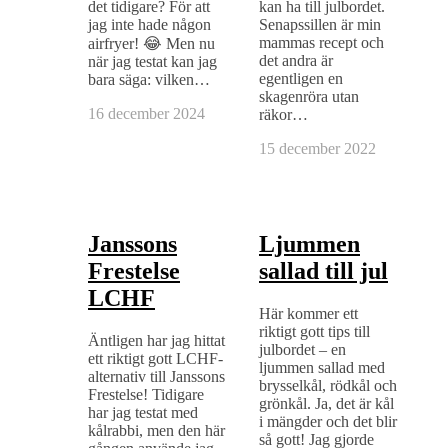
det tidigare? För att
kan ha till julbordet.
jag inte hade någon
Senapssillen är min
mammas recept och
airfryer! 😂 Men nu
det andra är
när jag testat kan jag
egentligen en
bara säga: vilken…
skagenröra utan
16 december 2024
räkor…
15 december 2022
Janssons
Ljummen
Frestelse
sallad till jul
LCHF
Här kommer ett
riktigt gott tips till
Äntligen har jag hittat
julbordet – en
ett riktigt gott LCHF-
ljummen sallad med
alternativ till Janssons
brysselkål, rödkål och
Frestelse! Tidigare
grönkål. Ja, det är kål
har jag testat med
i mängder och det blir
kålrabbi, men den här
så gott! Jag gjorde