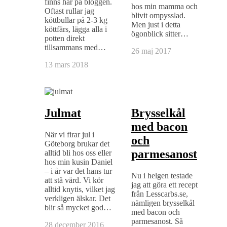
finns här på bloggen.
hos min mamma och
Oftast rullar jag
blivit ompysslad.
köttbullar på 2-3 kg
Men just i detta
köttfärs, lägga alla i
ögonblick sitter…
potten direkt
tillsammans med…
26 maj 2017
13 mars 2018
Julmat
Brysselkål
med bacon
När vi firar jul i
och
Göteborg brukar det
parmesanost
alltid bli hos oss eller
hos min kusin Daniel
– i år var det hans tur
Nu i helgen testade
att stå värd. Vi kör
jag att göra ett recept
alltid knytis, vilket jag
från Lesscarbs.se,
verkligen älskar. Det
nämligen brysselkål
blir så mycket god…
med bacon och
parmesanost. Så
28 december 2016