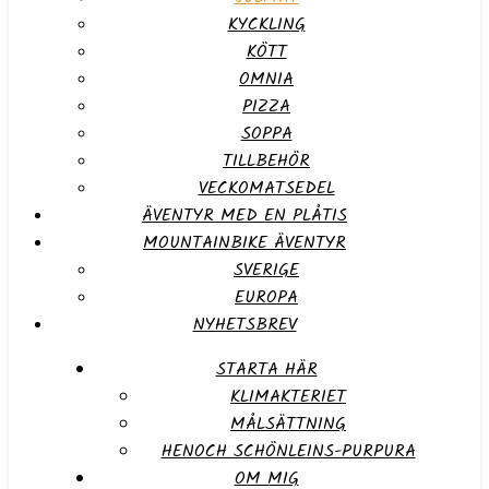
KYCKLING
KÖTT
OMNIA
PIZZA
SOPPA
TILLBEHÖR
VECKOMATSEDEL
ÄVENTYR MED EN PLÅTIS
MOUNTAINBIKE ÄVENTYR
SVERIGE
EUROPA
NYHETSBREV
STARTA HÄR
KLIMAKTERIET
MÅLSÄTTNING
HENOCH SCHÖNLEINS-PURPURA
OM MIG