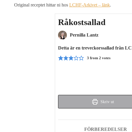
Original receptet hittar ni hos
LCHF-Arkivet – länk
.
Råkostsallad
Pernilla Lantz
Detta är en treveckorssallad från L
3
from
2
votes
Skriv ut
FÖRBEREDELSER