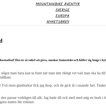
MOUNTAINBIKE ÄVENTYR
SVERIGE
EUROPA
NYHETSBREV
d
råkostsallad! Den är så enkel att göra, smakar fantastiskt och håller sig länge i k
a – något man bara kan ta fram när man inte riktigt vet vad man ska ha ti
hållbart.
! Två stora glasburkar fick jag ihop, och de gick åt i rasande fart. Tanke
 – den passar verkligen till allt. Jag hade till och med med mig en burk i 
 göra maten lite enklare.