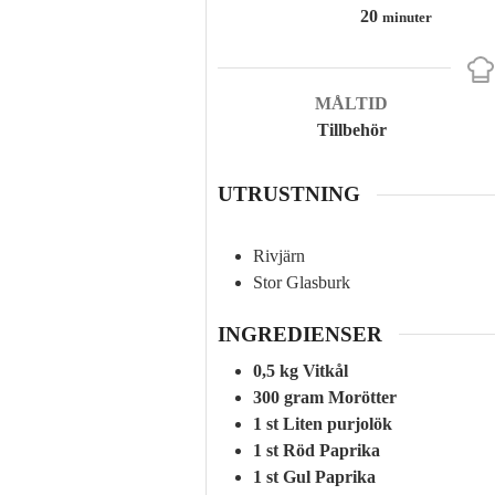
minuter
20
minuter
MÅLTID
Tillbehör
UTRUSTNING
Rivjärn
Stor Glasburk
INGREDIENSER
0,5
kg
Vitkål
300
gram
Morötter
1
st
Liten purjolök
1
st
Röd Paprika
1
st
Gul Paprika