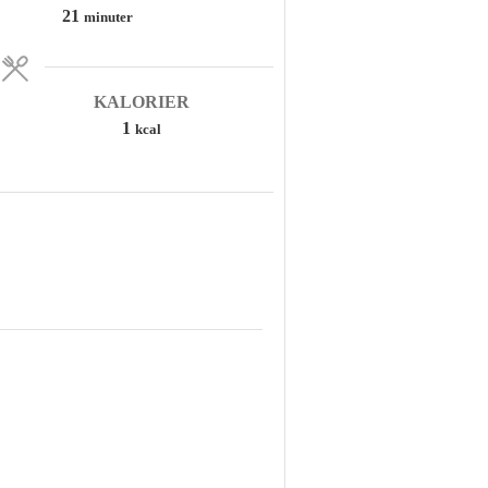
minuter
21
minuter
KALORIER
1
kcal