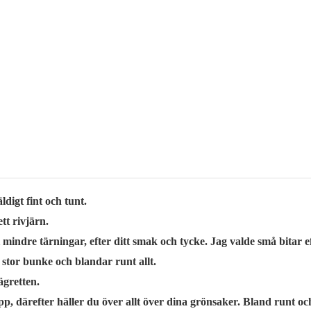
ldigt fint och tunt.
tt rivjärn.
mindre tärningar, efter ditt smak och tycke. Jag valde små bitar eft
 stor bunke och blandar runt allt.
ägretten.
upp, därefter häller du över allt över dina grönsaker. Bland runt oc