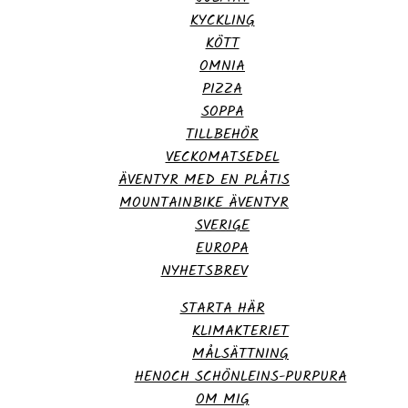
KYCKLING
KÖTT
OMNIA
PIZZA
SOPPA
TILLBEHÖR
VECKOMATSEDEL
ÄVENTYR MED EN PLÅTIS
MOUNTAINBIKE ÄVENTYR
SVERIGE
EUROPA
NYHETSBREV
STARTA HÄR
KLIMAKTERIET
MÅLSÄTTNING
HENOCH SCHÖNLEINS-PURPURA
OM MIG