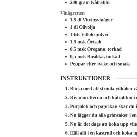
200
gram
Kålrabbi
Vinägretten
1,5
dl
Vitvinsvinäger
1
dl
Olivolja
1
tsk
Vitlökspulver
1,5
msk
Örtsalt
0,5
msk
Oregano, torkad
0,5
msk
Basilika, torkad
Peppar efter tycke och smak.
INSTRUKTIONER
Börja med att strimla vitkålen vä
Riv morötterna och kålrabbin i e
Purjolök och paprikan skär du i 
Nu lägger du alla grönsaker i en
Nu är det dags att koka upp vin
Häll allt i en kastrull och koka 