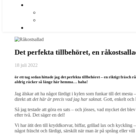
Det perfekta tillbehöret, en råkostsalla
18 juli 2022
ör ett tag sedan hittade jag det perfekta tillbehöret – en riktigt fräsch 
aldrig räcker så länge här hemma… haha!
Jag älskar att ha något färdigt i kylen som funkar till det mest
direkt att
det här är precis vad jag har saknat
. Gott, enkelt och 
Så jag testade att göra en sats – och jösses, vad mycket det blev
efter två. Det säger en del!
Vi har ätit den till kryddkorvar, biffar, grillad lax och kyckling
något fräscht och färdigt, särskilt när man är på språng eller vill