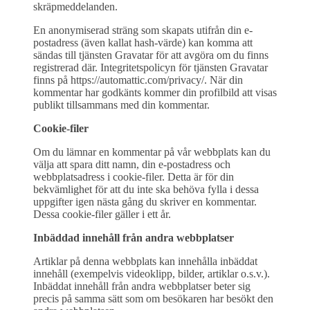
skräpmeddelanden.
En anonymiserad sträng som skapats utifrån din e-
postadress (även kallat hash-värde) kan komma att
sändas till tjänsten Gravatar för att avgöra om du finns
registrerad där. Integritetspolicyn för tjänsten Gravatar
finns på https://automattic.com/privacy/. När din
kommentar har godkänts kommer din profilbild att visas
publikt tillsammans med din kommentar.
Cookie-filer
Om du lämnar en kommentar på vår webbplats kan du
välja att spara ditt namn, din e-postadress och
webbplatsadress i cookie-filer. Detta är för din
bekvämlighet för att du inte ska behöva fylla i dessa
uppgifter igen nästa gång du skriver en kommentar.
Dessa cookie-filer gäller i ett år.
Inbäddad innehåll från andra webbplatser
Artiklar på denna webbplats kan innehålla inbäddat
innehåll (exempelvis videoklipp, bilder, artiklar o.s.v.).
Inbäddat innehåll från andra webbplatser beter sig
precis på samma sätt som om besökaren har besökt den