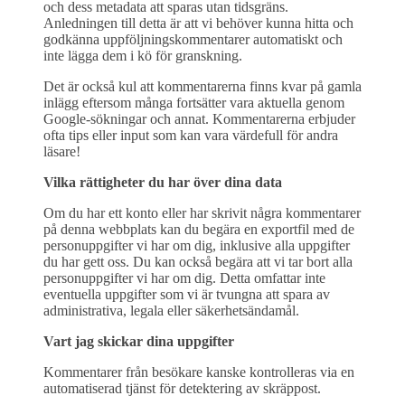
och dess metadata att sparas utan tidsgräns.
Anledningen till detta är att vi behöver kunna hitta och
godkänna uppföljningskommentarer automatiskt och
inte lägga dem i kö för granskning.
Det är också kul att kommentarerna finns kvar på gamla
inlägg eftersom många fortsätter vara aktuella genom
Google-sökningar och annat. Kommentarerna erbjuder
ofta tips eller input som kan vara värdefull för andra
läsare!
Vilka rättigheter du har över dina data
Om du har ett konto eller har skrivit några kommentarer
på denna webbplats kan du begära en exportfil med de
personuppgifter vi har om dig, inklusive alla uppgifter
du har gett oss. Du kan också begära att vi tar bort alla
personuppgifter vi har om dig. Detta omfattar inte
eventuella uppgifter som vi är tvungna att spara av
administrativa, legala eller säkerhetsändamål.
Vart jag skickar dina uppgifter
Kommentarer från besökare kanske kontrolleras via en
automatiserad tjänst för detektering av skräppost.