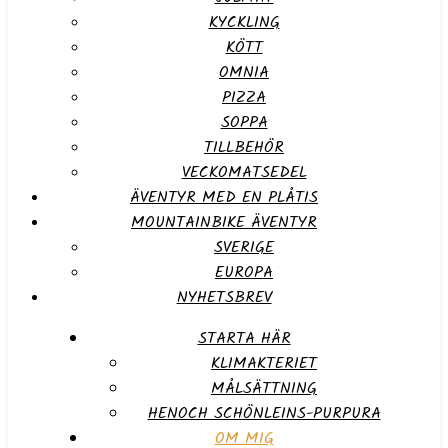
KYCKLING
KÖTT
OMNIA
PIZZA
SOPPA
TILLBEHÖR
VECKOMATSEDEL
ÄVENTYR MED EN PLÅTIS
MOUNTAINBIKE ÄVENTYR
SVERIGE
EUROPA
NYHETSBREV
STARTA HÄR
KLIMAKTERIET
MÅLSÄTTNING
HENOCH SCHÖNLEINS-PURPURA
OM MIG