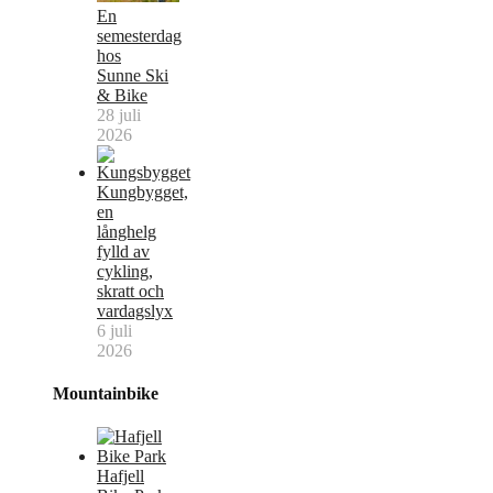
En
semesterdag
hos
Sunne Ski
& Bike
28 juli
2026
Kungbygget,
en
långhelg
fylld av
cykling,
skratt och
vardagslyx
6 juli
2026
Mountainbike
Hafjell