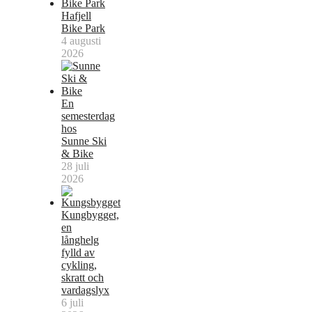
Hafjell
Bike Park
4 augusti
2026
En
semesterdag
hos
Sunne Ski
& Bike
28 juli
2026
Kungbygget,
en
långhelg
fylld av
cykling,
skratt och
vardagslyx
6 juli