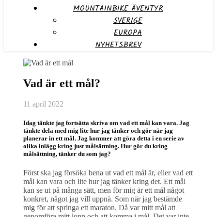
MOUNTAINBIKE ÄVENTYR
SVERIGE
EUROPA
NYHETSBREV
Vad är ett mål?
11 april 2022
Idag tänkte jag fortsätta skriva om vad ett mål kan vara. Jag
tänkte dela med mig lite hur jag tänker och gör när jag
planerar in ett mål. Jag kommer att göra detta i en serie av
olika inlägg kring just målsättning. Hur gör du kring
målsättning, tänker du som jag?
Först ska jag försöka bena ut vad ett mål är, eller vad ett
mål kan vara och lite hur jag tänker kring det. Ett mål
kan se ut på många sätt, men för mig är ett mål något
konkret, något jag vill uppnå. Som när jag bestämde
mig för att springa ett maraton. Då var mitt mål att
genomföra mitt lopp och att komma i mål. Det var inte