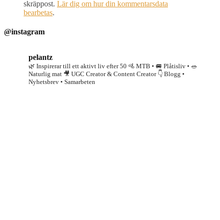
skräppost.
Lär dig om hur din kommentarsdata
bearbetas
.
@instagram
pelantz
🌿 Inspirerar till ett aktivt liv efter 50
🚵 MTB • 🚐 Plåtisliv • 🥗
Naturlig mat
🎥 UGC Creator & Content Creator
👇 Blogg •
Nyhetsbrev • Samarbeten