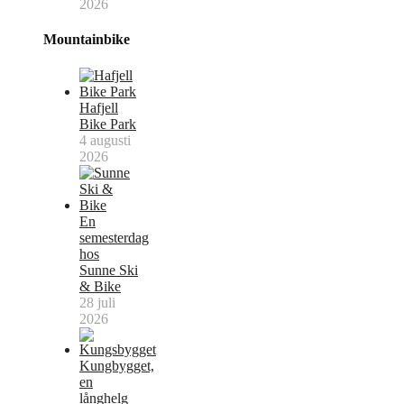
2026
Mountainbike
Hafjell
Bike Park
4 augusti
2026
En
semesterdag
hos
Sunne Ski
& Bike
28 juli
2026
Kungbygget,
en
långhelg