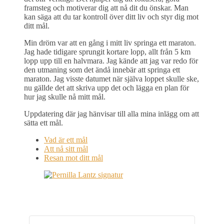
framsteg och motiverar dig att nå dit du önskar. Man
kan säga att du tar kontroll över ditt liv och styr dig mot
ditt mål.
Min dröm var att en gång i mitt liv springa ett maraton.
Jag hade tidigare sprungit kortare lopp, allt från 5 km
lopp upp till en halvmara. Jag kände att jag var redo för
den utmaning som det ändå innebär att springa ett
maraton. Jag visste datumet när själva loppet skulle ske,
nu gällde det att skriva upp det och lägga en plan för
hur jag skulle nå mitt mål.
Uppdatering där jag hänvisar till alla mina inlägg om att
sätta ett mål.
Vad är ett mål
Att nå sitt mål
Resan mot ditt mål