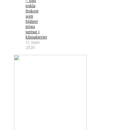
– min
enkla
frukost
som
hjälper
tröga
tarmar i
klimakteriet
11 mars
2026