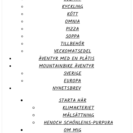
KYCKLING
KÖTT
OMNIA
PIZZA
SOPPA
TILLBEHÖR
VECKOMATSEDEL
ÄVENTYR MED EN PLÅTIS
MOUNTAINBIKE ÄVENTYR
SVERIGE
EUROPA
NYHETSBREV
STARTA HÄR
KLIMAKTERIET
MÅLSÄTTNING
HENOCH SCHÖNLEINS-PURPURA
OM MIG