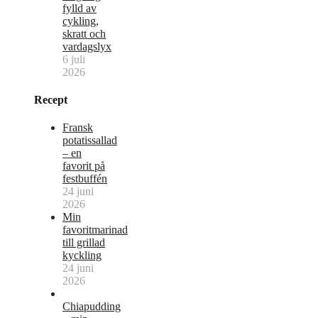
fylld av
cykling,
skratt och
vardagslyx
6 juli
2026
Recept
Fransk
potatissallad
– en
favorit på
festbuffén
24 juni
2026
Min
favoritmarinad
till grillad
kyckling
24 juni
2026
Chiapudding