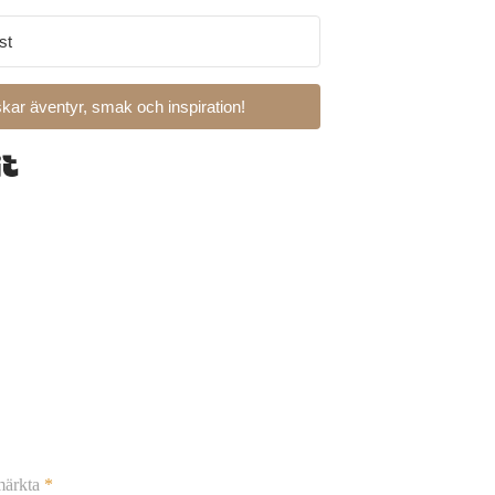
kar äventyr, smak och inspiration!
Built with Kit
 märkta
*