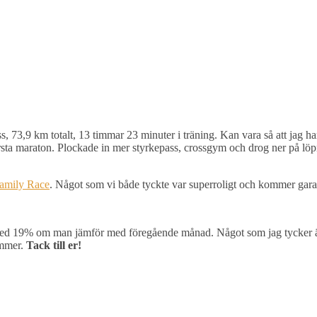
 73,9 km totalt, 13 timmar 23 minuter i träning. Kan vara så att jag har t
örsta maraton. Plockade in mer styrkepass, crossgym och drog ner på löp
amily Race
. Något som vi både tyckte var superroligt och kommer garan
t med 19% om man jämför med föregående månad. Något som jag tycker är j
kommer.
Tack till er!