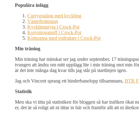
Populära inlägg
Currygratäng med kyckling
Västerbottenpaj
Kycklinggryta i Crock-Pot
Korvstroganoff i Crock-Pot
Köttsoppa med rotfrukter i Crock-Pot
Min träning
Min träning har minskat ser jag under september, 17 träningspass,
tvungen att ändra om mitt upplägg lite i min träning mot min f
är det inte många dag kvar tills jag står på startlinjen igen.
Jag och Vincent sprang ett hinderbanelopp tillsammans,
BTR F
Statistik
Men ska vi titta på statistiken för bloggen så har trafiken öka
er, det är så roligt att ni tittar in här och framför allt att ni åter