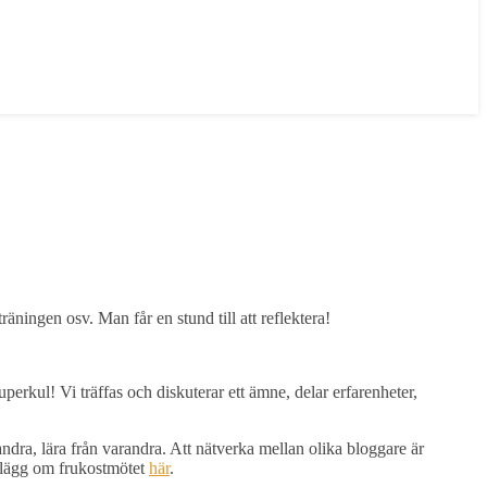
äningen osv. Man får en stund till att reflektera!
erkul! Vi träffas och diskuterar ett ämne, delar erfarenheter,
andra, lära från varandra. Att nätverka mellan olika bloggare är
 inlägg om frukostmötet
här
.