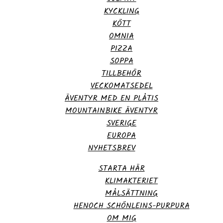
KYCKLING
KÖTT
OMNIA
PIZZA
SOPPA
TILLBEHÖR
VECKOMATSEDEL
ÄVENTYR MED EN PLÅTIS
MOUNTAINBIKE ÄVENTYR
SVERIGE
EUROPA
NYHETSBREV
STARTA HÄR
KLIMAKTERIET
MÅLSÄTTNING
HENOCH SCHÖNLEINS-PURPURA
OM MIG