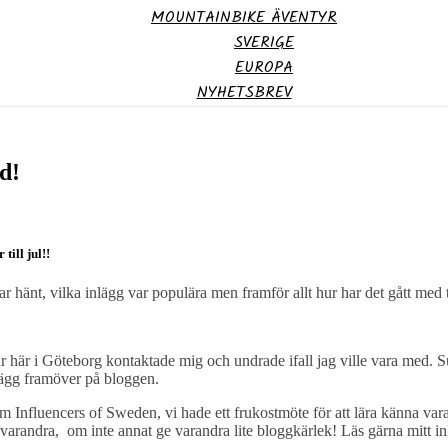
MOUNTAINBIKE ÄVENTYR
SVERIGE
EUROPA
NYHETSBREV
d!
till jul!!
hänt, vilka inlägg var populära men framför allt hur har det gått med tr
 här i Göteborg kontaktade mig och undrade ifall jag ville vara med. Sup
nlägg framöver på bloggen.
om Influencers of Sweden, vi hade ett frukostmöte för att lära känna var
utav varandra, om inte annat ge varandra lite bloggkärlek! Läs gärna mitt