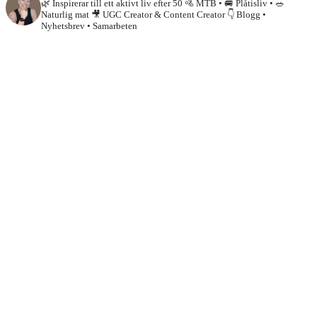
🌿 Inspirerar till ett aktivt liv efter 50
🚵 MTB • 🚐 Plåtisliv • 🥗
Naturlig mat
🎥 UGC Creator & Content Creator
👇 Blogg •
Nyhetsbrev • Samarbeten