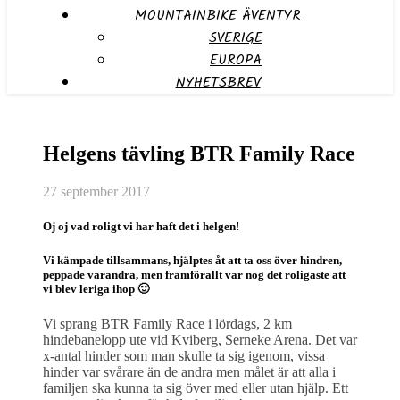
MOUNTAINBIKE ÄVENTYR
SVERIGE
EUROPA
NYHETSBREV
Helgens tävling BTR Family Race
27 september 2017
Oj oj vad roligt vi har haft det i helgen!
Vi kämpade tillsammans, hjälptes åt att ta oss över hindren,
peppade varandra, men framförallt var nog det roligaste att
vi blev leriga ihop 🙂
Vi sprang BTR Family Race i lördags, 2 km
hindebanelopp ute vid Kviberg, Serneke Arena. Det var
x-antal hinder som man skulle ta sig igenom, vissa
hinder var svårare än de andra men målet är att alla i
familjen ska kunna ta sig över med eller utan hjälp. Ett