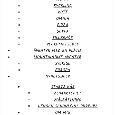
KYCKLING
KÖTT
OMNIA
PIZZA
SOPPA
TILLBEHÖR
VECKOMATSEDEL
ÄVENTYR MED EN PLÅTIS
MOUNTAINBIKE ÄVENTYR
SVERIGE
EUROPA
NYHETSBREV
STARTA HÄR
KLIMAKTERIET
MÅLSÄTTNING
HENOCH SCHÖNLEINS-PURPURA
OM MIG