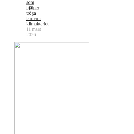
som
hjälper
tröga
tarmar i
klimakteriet
11 mars
2026