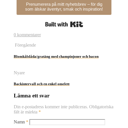
Prenumerera på mitt nyhetsbrev – för dig
som älskar äventyr, smak och inspiration!
Built with Kit
0 kommentarer
Föregående
Blomkålslåda/gratäng med champinjoner och bacon
Nyare
Backintervall och en enkel omelett
Lämna ett svar
Din e-postadress kommer inte publiceras.
Obligatoriska
fält är märkta
*
Namn
*