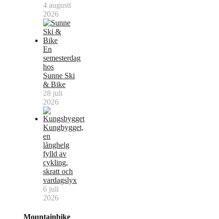
4 augusti
2026
En
semesterdag
hos
Sunne Ski
& Bike
28 juli
2026
Kungbygget,
en
långhelg
fylld av
cykling,
skratt och
vardagslyx
6 juli
2026
Mountainbike