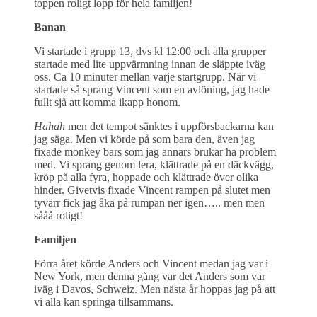
toppen roligt lopp för hela familjen!
Banan
Vi startade i grupp 13, dvs kl 12:00 och alla grupper
startade med lite uppvärmning innan de släppte iväg
oss. Ca 10 minuter mellan varje startgrupp. När vi
startade så sprang Vincent som en avlöning, jag hade
fullt sjå att komma ikapp honom.
Hahah
men det tempot sänktes i uppförsbackarna kan
jag säga. Men vi körde på som bara den, även jag
fixade monkey bars som jag annars brukar ha problem
med. Vi sprang genom lera, klättrade på en däckvägg,
kröp på alla fyra, hoppade och klättrade över olika
hinder. Givetvis fixade Vincent rampen på slutet men
tyvärr fick jag åka på rumpan ner igen….. men men
sååå roligt!
Familjen
Förra året körde Anders och Vincent medan jag var i
New York, men denna gång var det Anders som var
iväg i Davos, Schweiz. Men nästa år hoppas jag på att
vi alla kan springa tillsammans.