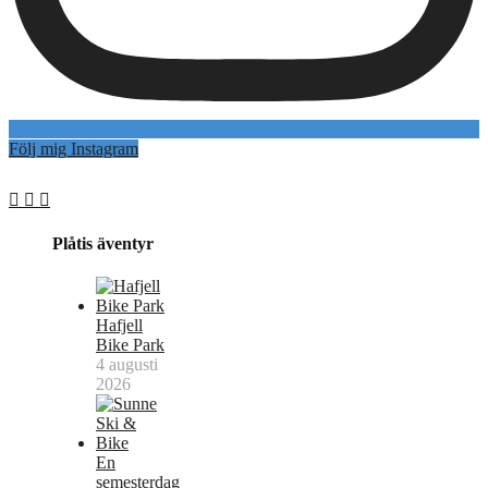
Följ mig Instagram
Plåtis äventyr
Hafjell
Bike Park
4 augusti
2026
En
semesterdag