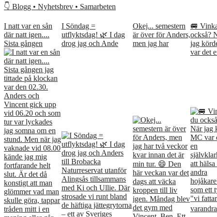
👇 Blogg • Nyhetsbrev • Samarbeten
I natt var en sån
I Söndag =
Okej... semestern
🚐 Vink
där natt igen....
utflyktsdag! 🌿 I dag
är över för Anders,
också? 
Sista gången
drog jag och Ande
men jag har
jag kör
var det e