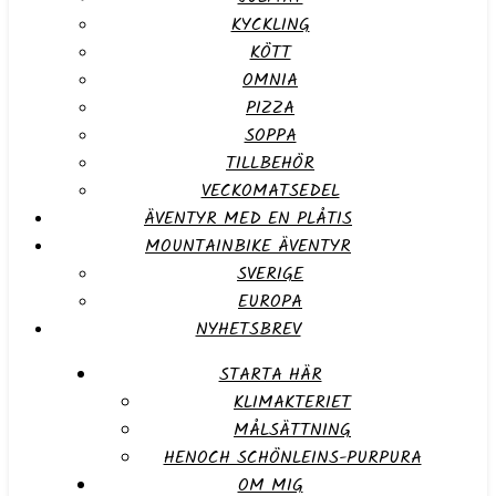
KYCKLING
KÖTT
OMNIA
PIZZA
SOPPA
TILLBEHÖR
VECKOMATSEDEL
ÄVENTYR MED EN PLÅTIS
MOUNTAINBIKE ÄVENTYR
SVERIGE
EUROPA
NYHETSBREV
STARTA HÄR
KLIMAKTERIET
MÅLSÄTTNING
HENOCH SCHÖNLEINS-PURPURA
OM MIG