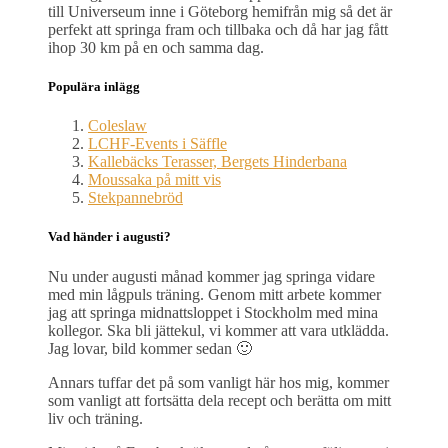
till Universeum inne i Göteborg hemifrån mig så det är
perfekt att springa fram och tillbaka och då har jag fått
ihop 30 km på en och samma dag.
Populära inlägg
Coleslaw
LCHF-Events i Säffle
Kallebäcks Terasser, Bergets Hinderbana
Moussaka på mitt vis
Stekpannebröd
Vad händer i augusti?
Nu under augusti månad kommer jag springa vidare
med min lågpuls träning. Genom mitt arbete kommer
jag att springa midnattsloppet i Stockholm med mina
kollegor. Ska bli jättekul, vi kommer att vara utklädda.
Jag lovar, bild kommer sedan 🙂
Annars tuffar det på som vanligt här hos mig, kommer
som vanligt att fortsätta dela recept och berätta om mitt
liv och träning.