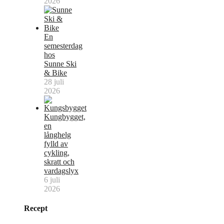
2026
En
semesterdag
hos
Sunne Ski
& Bike
28 juli
2026
Kungbygget,
en
långhelg
fylld av
cykling,
skratt och
vardagslyx
6 juli
2026
Recept