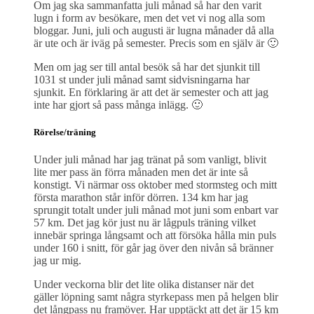
Om jag ska sammanfatta juli månad så har den varit
lugn i form av besökare, men det vet vi nog alla som
bloggar. Juni, juli och augusti är lugna månader då alla
är ute och är iväg på semester. Precis som en själv är 🙂
Men om jag ser till antal besök så har det sjunkit till
1031 st under juli månad samt sidvisningarna har
sjunkit. En förklaring är att det är semester och att jag
inte har gjort så pass många inlägg. 🙂
Rörelse/träning
Under juli månad har jag tränat på som vanligt, blivit
lite mer pass än förra månaden men det är inte så
konstigt. Vi närmar oss oktober med stormsteg och mitt
första marathon står inför dörren. 134 km har jag
sprungit totalt under juli månad mot juni som enbart var
57 km. Det jag kör just nu är lågpuls träning vilket
innebär springa långsamt och att försöka hålla min puls
under 160 i snitt, för går jag över den nivån så bränner
jag ur mig.
Under veckorna blir det lite olika distanser när det
gäller löpning samt några styrkepass men på helgen blir
det långpass nu framöver. Har upptäckt att det är 15 km