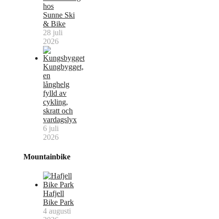
hos
Sunne Ski
& Bike
28 juli
2026
Kungbygget,
en
långhelg
fylld av
cykling,
skratt och
vardagslyx
6 juli
2026
Mountainbike
Hafjell
Bike Park
4 augusti