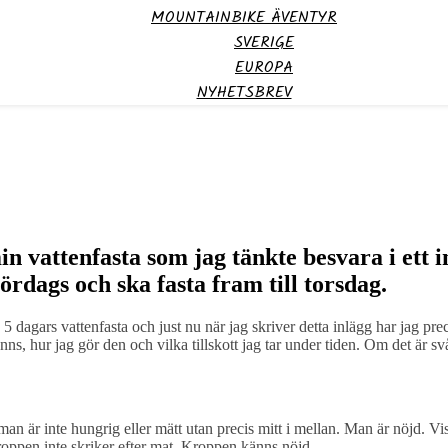
MOUNTAINBIKE ÄVENTYR
SVERIGE
EUROPA
NYHETSBREV
in vattenfasta som jag tänkte besvara i ett 
ördags och ska fasta fram till torsdag.
dagars vattenfasta och just nu när jag skriver detta inlägg har jag prec
ns, hur jag gör den och vilka tillskott jag tar under tiden. Om det är svå
an är inte hungrig eller mätt utan precis mitt i mellan. Man är nöjd. Viss
kroppen inte skriker efter mat. Kroppen känns nöjd.