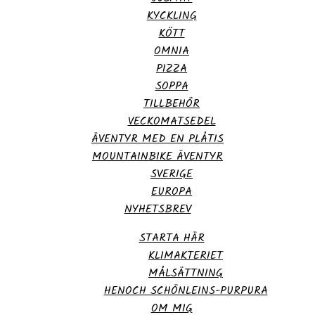
KYCKLING
KÖTT
OMNIA
PIZZA
SOPPA
TILLBEHÖR
VECKOMATSEDEL
ÄVENTYR MED EN PLÅTIS
MOUNTAINBIKE ÄVENTYR
SVERIGE
EUROPA
NYHETSBREV
STARTA HÄR
KLIMAKTERIET
MÅLSÄTTNING
HENOCH SCHÖNLEINS-PURPURA
OM MIG