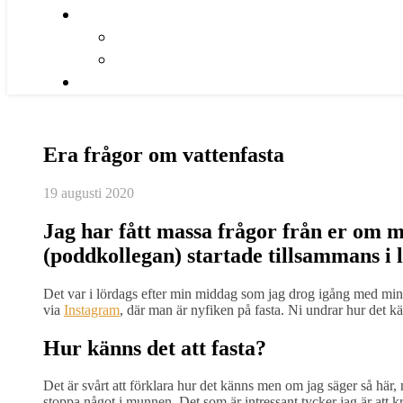
Era frågor om vattenfasta
19 augusti 2020
Jag har fått massa frågor från er om m
(poddkollegan) startade tillsammans i l
Det var i lördags efter min middag som jag drog igång med min 5 
via
Instagram
, där man är nyfiken på fasta. Ni undrar hur det kän
Hur känns det att fasta?
Det är svårt att förklara hur det känns men om jag säger så här, m
stoppa något i munnen. Det som är intressant tycker jag är att 