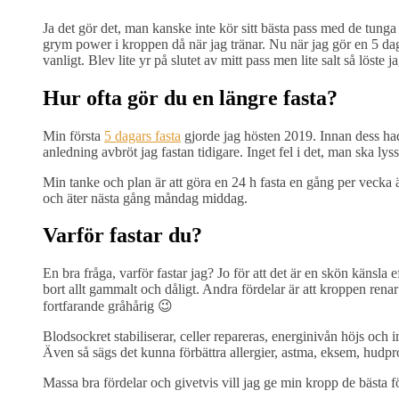
Ja det gör det, man kanske inte kör sitt bästa pass med de tunga 
grym power i kroppen då när jag tränar. Nu när jag gör en 5 dag
vanligt. Blev lite yr på slutet av mitt pass men lite salt så löste j
Hur ofta gör du en längre fasta?
Min första
5 dagars fasta
gjorde jag hösten 2019. Innan dess hade 
anledning avbröt jag fastan tidigare. Inget fel i det, man ska lys
Min tanke och plan är att göra en 24 h fasta en gång per vecka än
och äter nästa gång måndag middag.
Varför fastar du?
En bra fråga, varför fastar jag? Jo för att det är en skön känsla
bort allt gammalt och dåligt. Andra fördelar är att kroppen rena
fortfarande gråhårig 😉
Blodsockret stabiliserar, celler repareras, energinivån höjs och
Även så sägs det kunna förbättra allergier, astma, eksem, hud
Massa bra fördelar och givetvis vill jag ge min kropp de bästa för