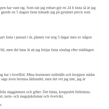
ppen har vant sig. Som när jag enbart gör en 24 h fasta så är jag
g gjorde en 5 dagars fasta tränade jag på gymmet precis som
gars fasta i januari i år, planen var nog 5 dagar men av någon
bli, men det lutar åt att jag börjar fasta söndag efter middagen
 idag har i överflöd. Mina hormoner nollställs och kroppen städar
 sägs även bromsa åldrandet, men det vet jag inte, jag är
 från slaggämnen och gifter. Det bästa, kroppsfett förbränns.
met, tarm- och magsjukdomar och övervikt.
v.