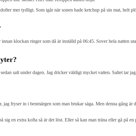
dofter mer tydligt. Som igår när sonen hade ketchup på sin mat, helt plöt
?
nnan klockan ringer som då är inställd på 06:45. Sover hela natten utan
lyter?
edan salt under dagen. Jag dricker väldigt mycket vatten. Saltet tar jag l
nder, jag fryser in i benmärgen som man brukar säga. Men denna gång är de
a på sig en extra kofta så är det löst. Eller så kan man träna eller gå på