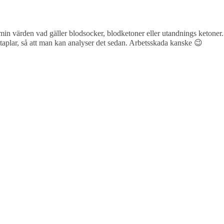
la min värden vad gäller blodsocker, blodketoner eller utandnings ketoner.
h staplar, så att man kan analyser det sedan. Arbetsskada kanske 😉