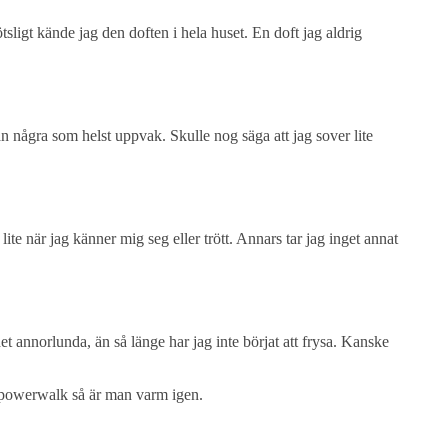
sligt kände jag den doften i hela huset. En doft jag aldrig
 några som helst uppvak. Skulle nog säga att jag sover lite
ite när jag känner mig seg eller trött. Annars tar jag inget annat
t annorlunda, än så länge har jag inte börjat att frysa. Kanske
 en powerwalk så är man varm igen.