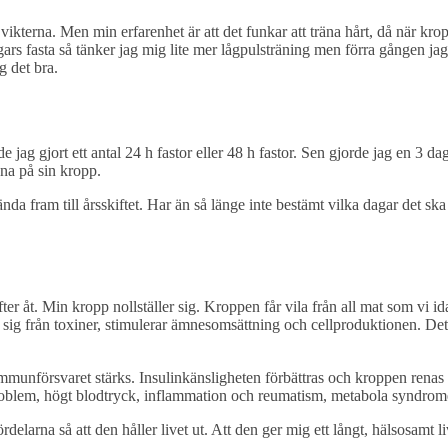
vikterna. Men min erfarenhet är att det funkar att träna hårt, då när kro
ars fasta så tänker jag mig lite mer lågpulsträning men förra gången ja
ag det bra.
jag gjort ett antal 24 h fastor eller 48 h fastor. Sen gjorde jag en 3 da
sna på sin kropp.
da fram till årsskiftet. Har än så länge inte bestämt vilka dagar det ska 
 efter åt. Min kropp nollställer sig. Kroppen får vila från all mat som vi
r sig från toxiner, stimulerar ämnesomsättning och cellproduktionen. Det
 immunförsvaret stärks. Insulinkänsligheten förbättras och kroppen renas
problem, högt blodtryck, inflammation och reumatism, metabola syndro
delarna så att den håller livet ut. Att den ger mig ett långt, hälsosamt li