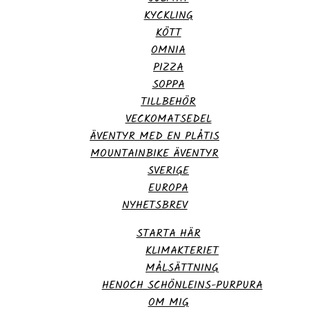
KYCKLING
KÖTT
OMNIA
PIZZA
SOPPA
TILLBEHÖR
VECKOMATSEDEL
ÄVENTYR MED EN PLÅTIS
MOUNTAINBIKE ÄVENTYR
SVERIGE
EUROPA
NYHETSBREV
STARTA HÄR
KLIMAKTERIET
MÅLSÄTTNING
HENOCH SCHÖNLEINS-PURPURA
OM MIG