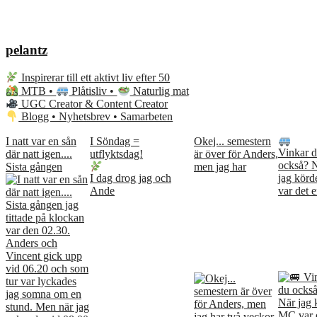
pelantz
Inspirerar till ett aktivt liv efter 50
MTB •
Plåtisliv •
Naturlig mat
UGC Creator & Content Creator
Blogg • Nyhetsbrev • Samarbeten
I natt var en sån
I Söndag =
Okej... semestern
Vinkar 
där natt igen....
utflyktsdag!
är över för Anders,
också? 
Sista gången
men jag har
I dag drog jag och
jag kör
Ande
var det e