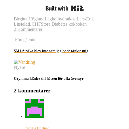
Built with Kit
Birgitta Höglund
Lågkolhydratkost
Lars-Erik
Litsfeldt
LCHF
Stora Diabetes kokboken
2 Kommentarer
Föregående
SM i Arvika blev inte som jag hade tänkte mig
Nyare
Grymma kläder till hösten för alla äventyr
2 kommentarer
Birgitta Höglund