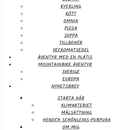
KYCKLING
KÖTT
OMNIA
PIZZA
SOPPA
TILLBEHÖR
VECKOMATSEDEL
ÄVENTYR MED EN PLÅTIS
MOUNTAINBIKE ÄVENTYR
SVERIGE
EUROPA
NYHETSBREV
STARTA HÄR
KLIMAKTERIET
MÅLSÄTTNING
HENOCH SCHÖNLEINS-PURPURA
OM MIG