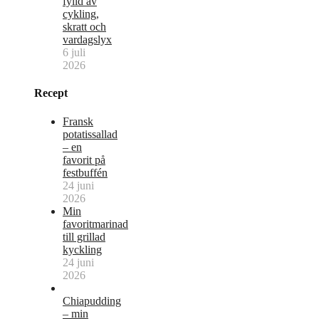
fylld av
cykling,
skratt och
vardagslyx
6 juli
2026
Recept
Fransk
potatissallad
– en
favorit på
festbuffén
24 juni
2026
Min
favoritmarinad
till grillad
kyckling
24 juni
2026
Chiapudding
– min