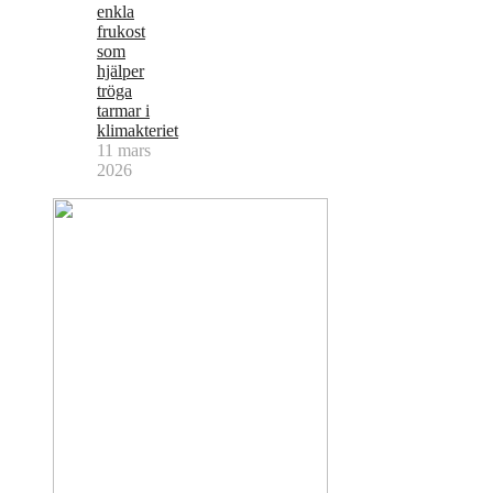
enkla
frukost
som
hjälper
tröga
tarmar i
klimakteriet
11 mars
2026