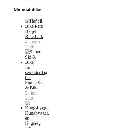
Mountainbike
Hafjell
Bike Park
4 augusti
2026
En
semesterdag
hos
Sunne Ski
& Bike
28 juli
2026
Kungbygget,
en
långhelg