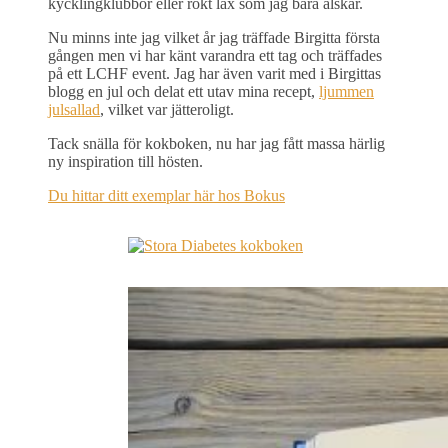
kycklingklubbor eller rökt lax som jag bara älskar.
Nu minns inte jag vilket år jag träffade Birgitta första
gången men vi har känt varandra ett tag och träffades
på ett LCHF event. Jag har även varit med i Birgittas
blogg en jul och delat ett utav mina recept,
ljummen
julsallad
, vilket var jätteroligt.
Tack snälla för kokboken, nu har jag fått massa härlig
ny inspiration till hösten.
Du hittar ditt exemplar här hos Bokus