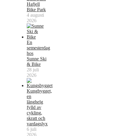
Hafjell
Bike Park
4 augusti
2026
En
semesterdag
hos
Sunne Ski
& Bike
28 juli
2026
Kungbygget,
en
långhelg
fylld av
cykling,
skratt och
vardagslyx
6 juli
2026