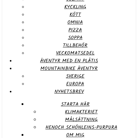
KYCKLING
KÖTT
OMNIA
PIZZA
SOPPA
TILLBEHÖR
VECKOMATSEDEL
ÄVENTYR MED EN PLÅTIS
MOUNTAINBIKE ÄVENTYR
SVERIGE
EUROPA
NYHETSBREV
STARTA HÄR
KLIMAKTERIET
MÅLSÄTTNING
HENOCH SCHÖNLEINS-PURPURA
OM MIG