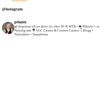
@instagram
pelantz
🌿 Inspirerar till ett aktivt liv efter 50
🚵 MTB • 🚐 Plåtisliv • 🥗
Naturlig mat
🎥 UGC Creator & Content Creator
👇 Blogg •
Nyhetsbrev • Samarbeten