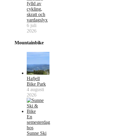
fylld av
cykling,
skratt och
vardagslyx
6 juli
2026
Mountainbike
Hafjell
Bike Park
4 augusti
2026
En
semesterdag
hos
Sunne Ski