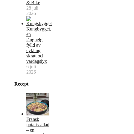
& Bike
28 juli
2026
Kungbygget,
en
långhelg
fylld av
cykling,
skratt och
vardagslyx
6 juli
2026
Recept
Fransk
potatissallad
– en