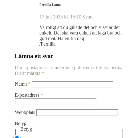
Pernilla Lantz
17 juli 2025 kl. 15:10
Svara
Va roligt att du gillade det och visst är det
enkelt. Det ska vara enkelt att laga bra och
god mat. Ha en fin dag!
/Pernilla
Lämna ett svar
Din e-postadress kommer inte publiceras.
Obligatoriska
fält är märkta
*
Namn
*
E-postadress
*
Webbplats
Betyg
Betyg