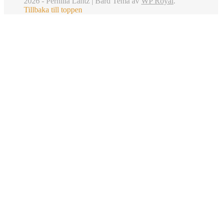
2026 - Pernilla Lantz |
Bard Tema av
WP Royal
.
Tillbaka till toppen