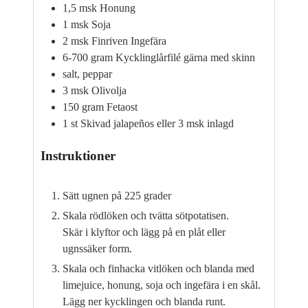
1,5
msk
Honung
1
msk
Soja
2
msk
Finriven Ingefära
6-700
gram
Kycklinglårfilé gärna med skinn
salt, peppar
3
msk
Olivolja
150
gram
Fetaost
1
st
Skivad jalapeños eller 3 msk inlagd
Instruktioner
Sätt ugnen på 225 grader
Skala rödlöken och tvätta sötpotatisen.
Skär i klyftor och lägg på en plåt eller
ugnssäker form.
Skala och finhacka vitlöken och blanda med
limejuice, honung, soja och ingefära i en skål.
Lägg ner kycklingen och blanda runt.