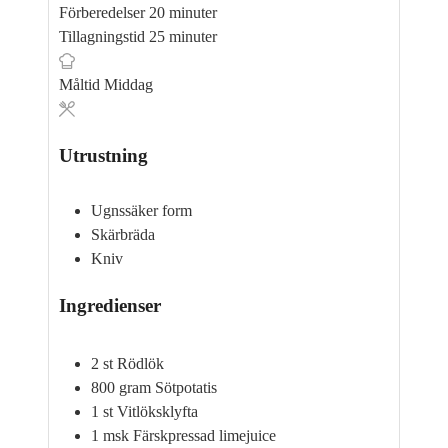
minuter
Förberedelser
20
minuter
minuter
Tillagningstid
25
minuter
Måltid
Middag
Utrustning
Ugnssäker form
Skärbräda
Kniv
Ingredienser
2
st
Rödlök
800
gram
Sötpotatis
1
st
Vitlöksklyfta
1
msk
Färskpressad limejuice