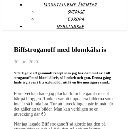
MOUNTAINBIKE ÄVENTYR
SVERIGE
EUROPA
NYHETSBREV
Biffstroganoff med blomkålsris
30 april 2020
Ytterligare ett gammalt recept som jag har dammat av. Biff
stroganoff med blomkålsris, såå enkelt och gott. Denna gång
hade jag även i lite oxfond för att få en lite mustigare smak.
Förra veckan hade jag plockat fram lite gamla recept
här på bloggen. Tanken var att uppdatera bilderna som
inte är så himla bra. Tur att utvecklingen går framåt när
det gäller att ta bilder. Man kan verkligen se en
utveckling där 🙂
När jag lagade Biff stroganoff så gjorde jag den på