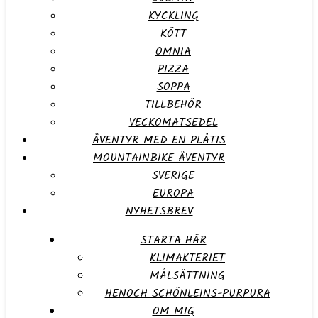
KYCKLING
KÖTT
OMNIA
PIZZA
SOPPA
TILLBEHÖR
VECKOMATSEDEL
ÄVENTYR MED EN PLÅTIS
MOUNTAINBIKE ÄVENTYR
SVERIGE
EUROPA
NYHETSBREV
STARTA HÄR
KLIMAKTERIET
MÅLSÄTTNING
HENOCH SCHÖNLEINS-PURPURA
OM MIG