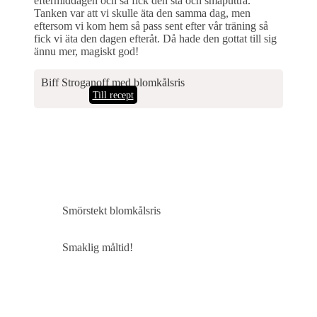
eftermiddagen och så fick den stå och småputtra.
Tanken var att vi skulle äta den samma dag, men
eftersom vi kom hem så pass sent efter vår träning så
fick vi äta den dagen efteråt. Då hade den gottat till sig
ännu mer, magiskt god!
Biff Stroganoff med blomkålsris
Till recept
Smörstekt blomkålsris
Smaklig måltid!