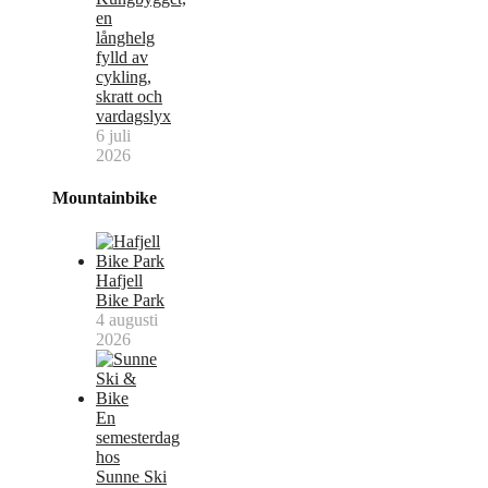
en
långhelg
fylld av
cykling,
skratt och
vardagslyx
6 juli
2026
Mountainbike
Hafjell
Bike Park
4 augusti
2026
En
semesterdag
hos
Sunne Ski