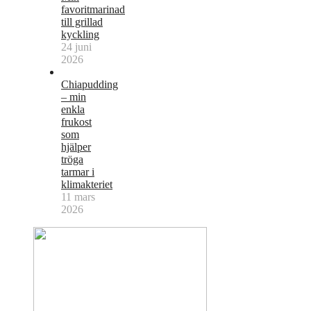
favoritmarinad
till grillad
kyckling
24 juni
2026
Chiapudding
– min
enkla
frukost
som
hjälper
tröga
tarmar i
klimakteriet
11 mars
2026