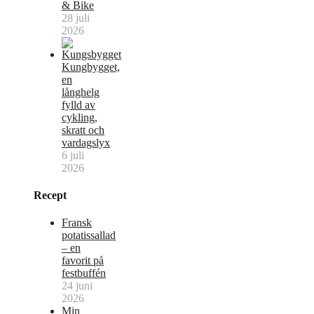
& Bike
28 juli
2026
Kungbygget,
en
långhelg
fylld av
cykling,
skratt och
vardagslyx
6 juli
2026
Recept
Fransk
potatissallad
– en
favorit på
festbuffén
24 juni
2026
Min