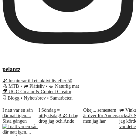
pelantz
🌿 Inspirerar till ett aktivt liv efter 50
🚵 MTB • 🚐 Plåtisliv • 🥗 Naturlig mat
🎥 UGC Creator & Content Creator
👇 Blogg • Nyhetsbrev • Samarbeten
I natt var en sån
I Söndag =
Okej... semestern
🚐 Vink
där natt igen....
utflyktsdag! 🌿 I dag
är över för Anders,
också? 
Sista gången
drog jag och Ande
men jag har
jag kör
var det e