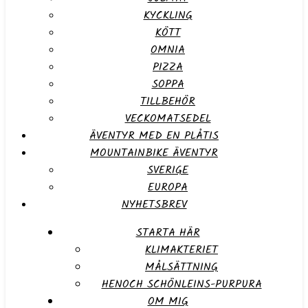
KYCKLING
KÖTT
OMNIA
PIZZA
SOPPA
TILLBEHÖR
VECKOMATSEDEL
ÄVENTYR MED EN PLÅTIS
MOUNTAINBIKE ÄVENTYR
SVERIGE
EUROPA
NYHETSBREV
STARTA HÄR
KLIMAKTERIET
MÅLSÄTTNING
HENOCH SCHÖNLEINS-PURPURA
OM MIG