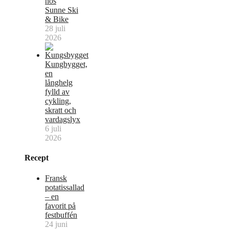
hos
Sunne Ski
& Bike
28 juli
2026
Kungbygget,
en
långhelg
fylld av
cykling,
skratt och
vardagslyx
6 juli
2026
Recept
Fransk
potatissallad
– en
favorit på
festbuffén
24 juni