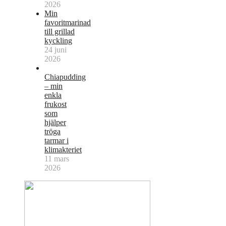
2026
Min
favoritmarinad
till grillad
kyckling
24 juni
2026
Chiapudding
– min
enkla
frukost
som
hjälper
tröga
tarmar i
klimakteriet
11 mars
2026