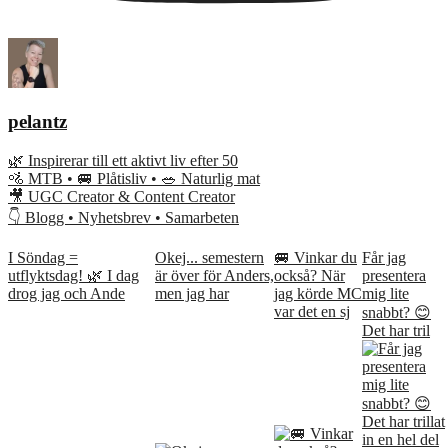
pelantz
🌿 Inspirerar till ett aktivt liv efter 50
🚵 MTB • 🚐 Plåtisliv • 🥗 Naturlig mat
🎥 UGC Creator & Content Creator
👇 Blogg • Nyhetsbrev • Samarbeten
I Söndag =
Okej... semestern
🚐 Vinkar du
Får jag
utflyktsdag! 🌿 I dag
är över för Anders,
också? När
presentera
drog jag och Ande
men jag har
jag körde MC
mig lite
var det en sj
snabbt? 😊
Det har tril