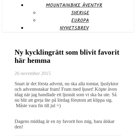
MOUNTAINBIKE ÄVENTYR
SVERIGE
EUROPA
NYHETSBREV
Ny kycklingrätt som blivit favorit
här hemma
26 november 2015
Snart är det första advent, nu ska alla tomtar, ljuslyktor
och adventsstakar fram! Fram med ljuset! Köpte även
idag när jag handlade ett ljusnät som vi ska ha ute. Så
nu blir att greja lite på lördag förutom att klippa sig.
Måste vara fin till jul =)
Dagens middag är en ny favorit hos mig, bara älskar
den!