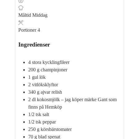
Måltid
Middag
Portioner
4
Ingredienser
4
stora kycklingfileer
200
g
champinjoner
1
gul lök
2
vitlöksklyftor
340
g
ajvar relish
2
dl
kokosmjölk –
jag köper märke Gant som
finns på Hemköp
1/2
tsk
salt
1/2
tsk
peppar
250
g
körsbärstomater
70
g
blad spenat