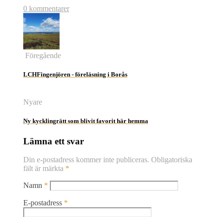
0 kommentarer
Föregående
LCHFingenjören - föreläsning i Borås
Nyare
Ny kycklingrätt som blivit favorit här hemma
Lämna ett svar
Din e-postadress kommer inte publiceras.
Obligatoriska
fält är märkta
*
Namn
*
E-postadress
*