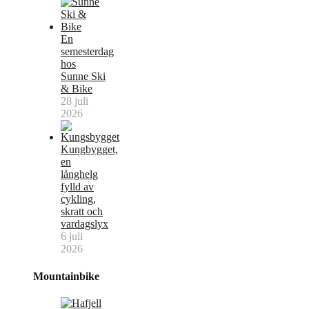
En
semesterdag
hos
Sunne Ski
& Bike
28 juli
2026
Kungbygget,
en
långhelg
fylld av
cykling,
skratt och
vardagslyx
6 juli
2026
Mountainbike