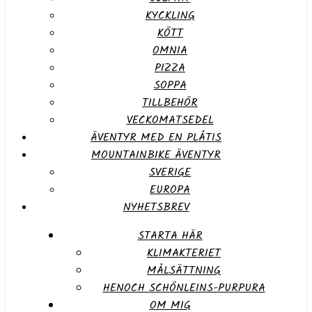
KYCKLING
KÖTT
OMNIA
PIZZA
SOPPA
TILLBEHÖR
VECKOMATSEDEL
ÄVENTYR MED EN PLÅTIS
MOUNTAINBIKE ÄVENTYR
SVERIGE
EUROPA
NYHETSBREV
STARTA HÄR
KLIMAKTERIET
MÅLSÄTTNING
HENOCH SCHÖNLEINS-PURPURA
OM MIG