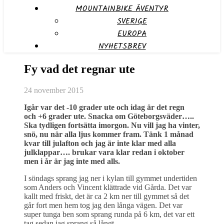
MOUNTAINBIKE ÄVENTYR
SVERIGE
EUROPA
NYHETSBREV
Fy vad det regnar ute
24 november 2015
Igår var det -10 grader ute och idag är det regn
och +6 grader ute. Snacka om Göteborgsväder…..
Ska tydligen fortsätta imorgon. Nu vill jag ha vinter,
snö, nu när alla ljus kommer fram. Tänk 1 månad
kvar till julafton och jag är inte klar med alla
julklappar…. brukar vara klar redan i oktober
men i år är jag inte med alls.
I söndags sprang jag ner i kylan till gymmet undertiden
som Anders och Vincent klättrade vid Gårda. Det var
kallt med friskt, det är ca 2 km ner till gymmet så det
går fort men hem tog jag den långa vägen. Det var
super tunga ben som sprang runda på 6 km, det var ett
tag sedan jag sprang så långt.