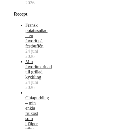
2026
Recept
Fransk
potatissallad
– en
favorit på
festbuffén
24 juni
2026
Min
favoritmarinad
till grillad
kyckling
24 juni
2026
Chiapudding
– min
enkla
frukost
som
hjälper
tröga