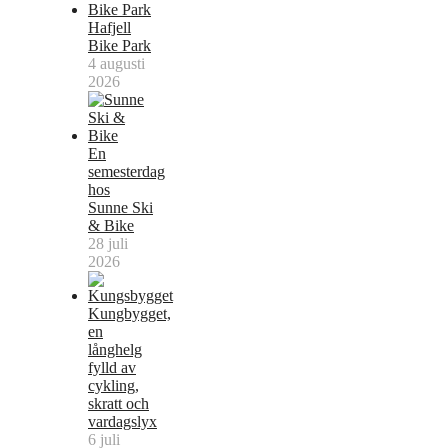
Hafjell
Bike Park
4 augusti
2026
En
semesterdag
hos
Sunne Ski
& Bike
28 juli
2026
Kungbygget,
en
långhelg
fylld av
cykling,
skratt och
vardagslyx
6 juli