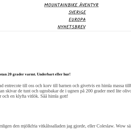
MOUNTAINBIKE ÄVENTYR
SVERIGE
EUROPA
NYHETSBREV
ästan 20 grader varmt. Underbart eller hur!
 entrecote till oss och korv till barnen och givetvis en himla massa till
man skivar de tunt och ugnsbakar de i ugnen på 200 grader med lite olivolj
 och en klyfta vitlök. Såå himla gott!
ämligen den mjölkfria vitkålssalladen jag gjorde, eller Coleslaw. Wow s