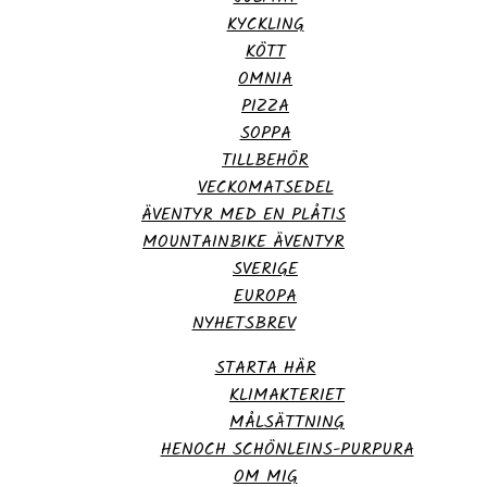
KYCKLING
KÖTT
OMNIA
PIZZA
SOPPA
TILLBEHÖR
VECKOMATSEDEL
ÄVENTYR MED EN PLÅTIS
MOUNTAINBIKE ÄVENTYR
SVERIGE
EUROPA
NYHETSBREV
STARTA HÄR
KLIMAKTERIET
MÅLSÄTTNING
HENOCH SCHÖNLEINS-PURPURA
OM MIG