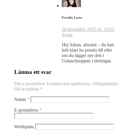
Pernilla Lantz
28 december 2025 kl. 19:22
Svara
Hej Johan, absolut – du kan
helt klart ha potatis till eller
om du lägger ner den i
Gulaschsoppan i tärningar.
Lämna ett svar
Din e-postadress kommer inte publiceras.
Obligatoriska
fält är märkta
*
Namn
*
E-postadress
*
Webbplats