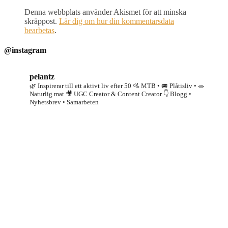
Denna webbplats använder Akismet för att minska
skräppost.
Lär dig om hur din kommentarsdata
bearbetas
.
@instagram
pelantz
🌿 Inspirerar till ett aktivt liv efter 50
🚵 MTB • 🚐 Plåtisliv • 🥗
Naturlig mat
🎥 UGC Creator & Content Creator
👇 Blogg •
Nyhetsbrev • Samarbeten