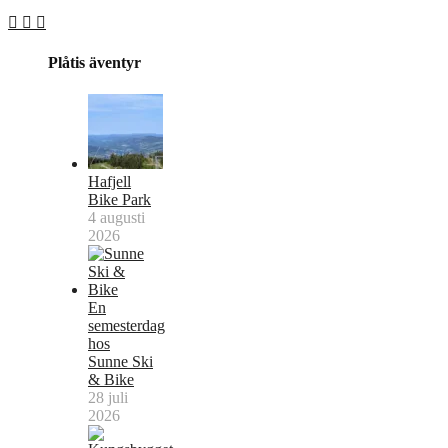
Plåtis äventyr
Hafjell
Bike Park
4 augusti
2026
En
semesterdag
hos
Sunne Ski
& Bike
28 juli
2026