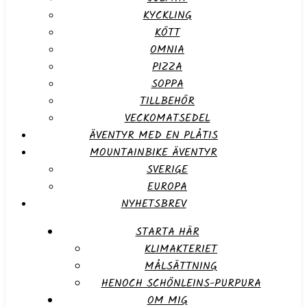
KYCKLING
KÖTT
OMNIA
PIZZA
SOPPA
TILLBEHÖR
VECKOMATSEDEL
ÄVENTYR MED EN PLÅTIS
MOUNTAINBIKE ÄVENTYR
SVERIGE
EUROPA
NYHETSBREV
STARTA HÄR
KLIMAKTERIET
MÅLSÄTTNING
HENOCH SCHÖNLEINS-PURPURA
OM MIG