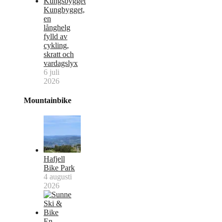
Kungbygget,
en
långhelg
fylld av
cykling,
skratt och
vardagslyx
6 juli
2026
Mountainbike
Hafjell
Bike Park
4 augusti
2026
En