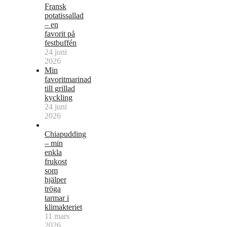
Fransk
potatissallad
– en
favorit på
festbuffén
24 juni
2026
Min
favoritmarinad
till grillad
kyckling
24 juni
2026
Chiapudding
– min
enkla
frukost
som
hjälper
tröga
tarmar i
klimakteriet
11 mars
2026