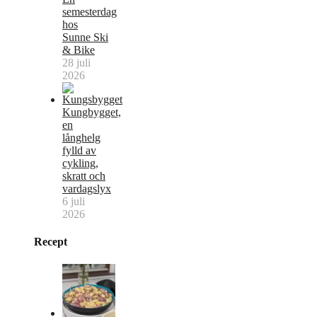
semesterdag
hos
Sunne Ski
& Bike
28 juli
2026
Kungbygget,
en
långhelg
fylld av
cykling,
skratt och
vardagslyx
6 juli
2026
Recept