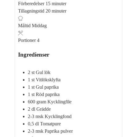
minuter
Förberedelser
15
minuter
minuter
Tillagningstid
20
minuter
Måltid
Middag
Portioner
4
Ingredienser
2
st
Gul lök
1
st
Vitlöksklyfta
1
st
Gul paprika
1
st
Röd paprika
600
gram
Kycklingfile
2
dl
Grädde
2-3
msk
Kycklingfond
0,5
dl
Tomatpure
2-3
msk
Paprika pulver