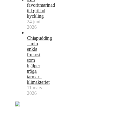
favoritmarinad
till grillad
kyckling
24 juni
2026
Chiapudding
– min
enkla
frukost
som
hjälper
tröga
tarmar i
klimakteriet
11 mars
2026