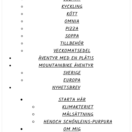
KYCKLING
KÖTT
OMNIA
PIZZA
SOPPA
TILLBEHÖR
VECKOMATSEDEL
ÄVENTYR MED EN PLÅTIS
MOUNTAINBIKE ÄVENTYR
SVERIGE
EUROPA
NYHETSBREV
STARTA HÄR
KLIMAKTERIET
MÅLSÄTTNING
HENOCH SCHÖNLEINS-PURPURA
OM MIG