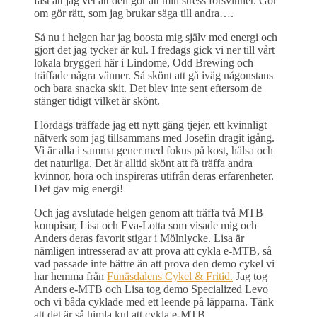
fast att jag vet att den gör att min stress försvinner. Gör
om gör rätt, som jag brukar säga till andra….
Så nu i helgen har jag boosta mig själv med energi och
gjort det jag tycker är kul. I fredags gick vi ner till vårt
lokala bryggeri här i Lindome, Odd Brewing och
träffade några vänner. Så skönt att gå iväg någonstans
och bara snacka skit. Det blev inte sent eftersom de
stänger tidigt vilket är skönt.
I lördags träffade jag ett nytt gäng tjejer, ett kvinnligt
nätverk som jag tillsammans med Josefin dragit igång.
Vi är alla i samma gener med fokus på kost, hälsa och
det naturliga. Det är alltid skönt att få träffa andra
kvinnor, höra och inspireras utifrån deras erfarenheter.
Det gav mig energi!
Och jag avslutade helgen genom att träffa två MTB
kompisar, Lisa och Eva-Lotta som visade mig och
Anders deras favorit stigar i Mölnlycke. Lisa är
nämligen intresserad av att prova att cykla e-MTB, så
vad passade inte bättre än att prova den demo cykel vi
har hemma från
Funäsdalens Cykel & Fritid.
Jag tog
Anders e-MTB och Lisa tog demo Specialized Levo
och vi båda cyklade med ett leende på läpparna. Tänk
att det är så himla kul att cykla e-MTB.