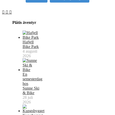
Plåtis äventyr
Hafjell
Bike Park
4 augusti
2026
En
semesterdag
hos
Sunne Ski
& Bike
28 juli
2026