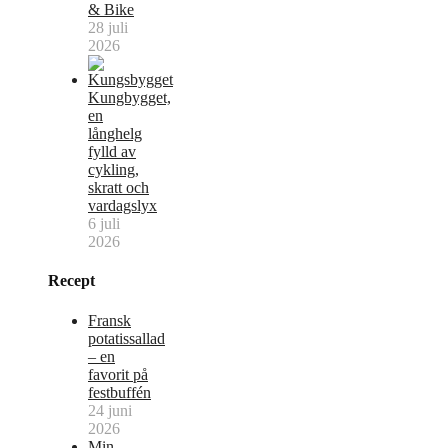
& Bike
28 juli
2026
Kungbygget,
en
långhelg
fylld av
cykling,
skratt och
vardagslyx
6 juli
2026
Recept
Fransk
potatissallad
– en
favorit på
festbuffén
24 juni
2026
Min