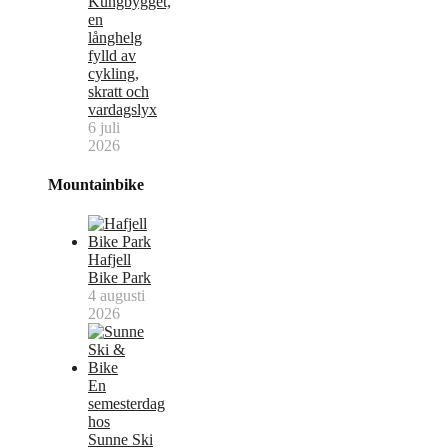
Kungbygget,
en
långhelg
fylld av
cykling,
skratt och
vardagslyx
6 juli
2026
Mountainbike
Hafjell
Bike Park
4 augusti
2026
En
semesterdag
hos
Sunne Ski