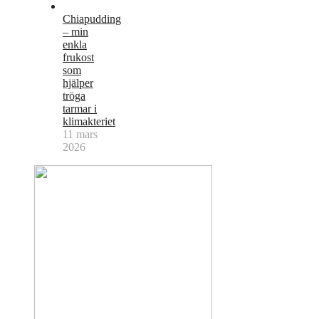
Chiapudding
– min
enkla
frukost
som
hjälper
tröga
tarmar i
klimakteriet
11 mars
2026