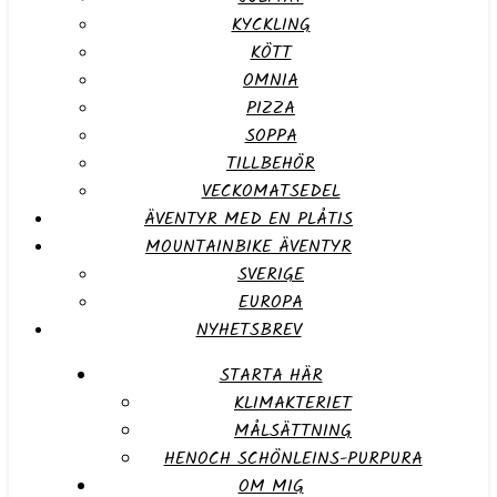
KYCKLING
KÖTT
OMNIA
PIZZA
SOPPA
TILLBEHÖR
VECKOMATSEDEL
ÄVENTYR MED EN PLÅTIS
MOUNTAINBIKE ÄVENTYR
SVERIGE
EUROPA
NYHETSBREV
STARTA HÄR
KLIMAKTERIET
MÅLSÄTTNING
HENOCH SCHÖNLEINS-PURPURA
OM MIG