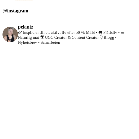
@instagram
pelantz
🌿 Inspirerar till ett aktivt liv efter 50
🚵 MTB • 🚐 Plåtisliv • 🥗
Naturlig mat
🎥 UGC Creator & Content Creator
👇 Blogg •
Nyhetsbrev • Samarbeten