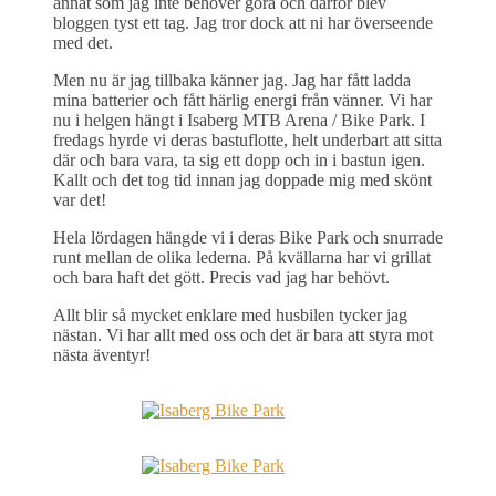
annat som jag inte behöver göra och därför blev
bloggen tyst ett tag. Jag tror dock att ni har överseende
med det.
Men nu är jag tillbaka känner jag. Jag har fått ladda
mina batterier och fått härlig energi från vänner. Vi har
nu i helgen hängt i Isaberg MTB Arena / Bike Park. I
fredags hyrde vi deras bastuflotte, helt underbart att sitta
där och bara vara, ta sig ett dopp och in i bastun igen.
Kallt och det tog tid innan jag doppade mig med skönt
var det!
Hela lördagen hängde vi i deras Bike Park och snurrade
runt mellan de olika lederna. På kvällarna har vi grillat
och bara haft det gött. Precis vad jag har behövt.
Allt blir så mycket enklare med husbilen tycker jag
nästan. Vi har allt med oss och det är bara att styra mot
nästa äventyr!