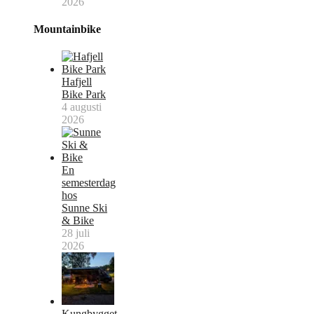
2026
Mountainbike
Hafjell
Bike Park
4 augusti
2026
En
semesterdag
hos
Sunne Ski
& Bike
28 juli
2026
Kungbygget,