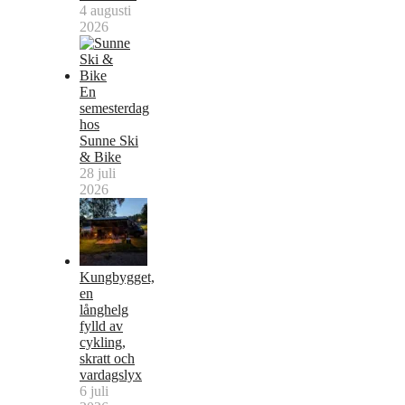
4 augusti
2026
En
semesterdag
hos
Sunne Ski
& Bike
28 juli
2026
Kungbygget,
en
långhelg
fylld av
cykling,
skratt och
vardagslyx
6 juli