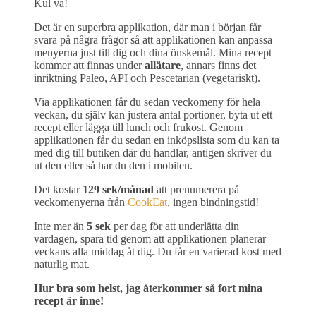
Kul va!
Det är en superbra applikation, där man i början får
svara på några frågor så att applikationen kan anpassa
menyerna just till dig och dina önskemål. Mina recept
kommer att finnas under
allätare
, annars finns det
inriktning Paleo, API och Pescetarian (vegetariskt).
Via applikationen får du sedan veckomeny för hela
veckan, du själv kan justera antal portioner, byta ut ett
recept eller lägga till lunch och frukost. Genom
applikationen får du sedan en inköpslista som du kan ta
med dig till butiken där du handlar, antigen skriver du
ut den eller så har du den i mobilen.
Det kostar
129 sek/månad
att prenumerera på
veckomenyerna från
CookEat
, ingen bindningstid!
Inte mer än
5 sek
per dag för att underlätta din
vardagen, spara tid genom att applikationen planerar
veckans alla middag åt dig. Du får en varierad kost med
naturlig mat.
Hur bra som helst, jag återkommer så fort mina
recept är inne!