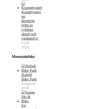
Kungbygget,
en
långhelg
fylld av
cykling,
skratt och
vardagslyx
6 juli
2026
Mountainbike
Hafjell
Bike Park
4 augusti
2026
En