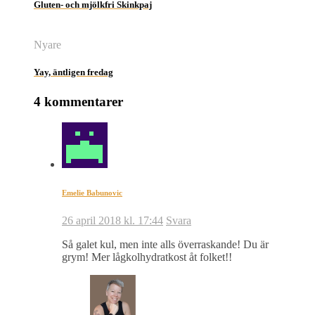
Gluten- och mjölkfri Skinkpaj
Nyare
Yay, äntligen fredag
4 kommentarer
Emelie Babunovic
26 april 2018 kl. 17:44
Svara
Så galet kul, men inte alls överraskande! Du är
grym! Mer lågkolhydratkost åt folket!!