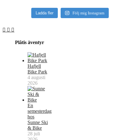
Ladda fler
Följ mig Instagram
Plåtis äventyr
Hafjell
Bike Park
4 augusti
2026
En
semesterdag
hos
Sunne Ski
& Bike
28 juli
2026