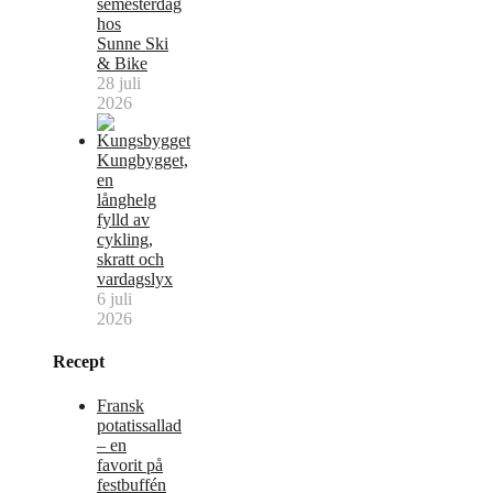
semesterdag
hos
Sunne Ski
& Bike
28 juli
2026
Kungbygget,
en
långhelg
fylld av
cykling,
skratt och
vardagslyx
6 juli
2026
Recept
Fransk
potatissallad
– en
favorit på
festbuffén