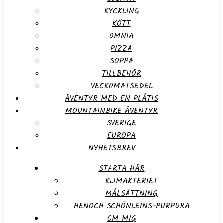
KYCKLING
KÖTT
OMNIA
PIZZA
SOPPA
TILLBEHÖR
VECKOMATSEDEL
ÄVENTYR MED EN PLÅTIS
MOUNTAINBIKE ÄVENTYR
SVERIGE
EUROPA
NYHETSBREV
STARTA HÄR
KLIMAKTERIET
MÅLSÄTTNING
HENOCH SCHÖNLEINS-PURPURA
OM MIG