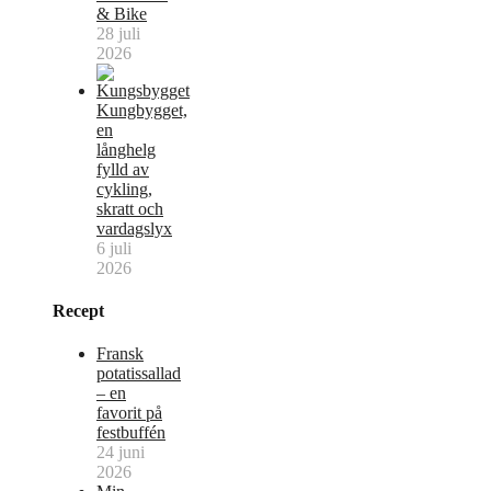
& Bike
28 juli
2026
Kungbygget,
en
långhelg
fylld av
cykling,
skratt och
vardagslyx
6 juli
2026
Recept
Fransk
potatissallad
– en
favorit på
festbuffén
24 juni
2026