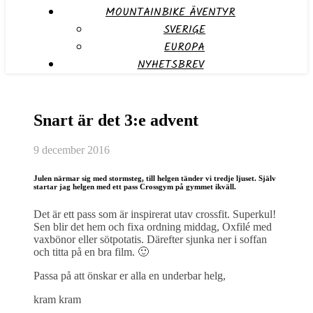
MOUNTAINBIKE ÄVENTYR
SVERIGE
EUROPA
NYHETSBREV
Snart är det 3:e advent
9 december 2016
Julen närmar sig med stormsteg, till helgen tänder vi tredje ljuset. Själv
startar jag helgen med ett pass Crossgym på gymmet ikväll.
Det är ett pass som är inspirerat utav crossfit. Superkul!
Sen blir det hem och fixa ordning middag, Oxfilé med
vaxbönor eller sötpotatis. Därefter sjunka ner i soffan
och titta på en bra film. 🙂
Passa på att önskar er alla en underbar helg,
kram kram