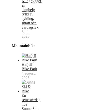
Kungbygget,
en
långhelg
fylld av
cykling,
skratt och
vardagslyx
6 juli
2026
Mountainbike
Hafjell
Bike Park
4 augusti
2026
En
semesterdag
hos
Sunne Ski