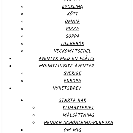
KYCKLING
KÖTT
OMNIA
PIZZA
SOPPA
TILLBEHÖR
VECKOMATSEDEL
ÄVENTYR MED EN PLÅTIS
MOUNTAINBIKE ÄVENTYR
SVERIGE
EUROPA
NYHETSBREV
STARTA HÄR
KLIMAKTERIET
MÅLSÄTTNING
HENOCH SCHÖNLEINS-PURPURA
OM MIG