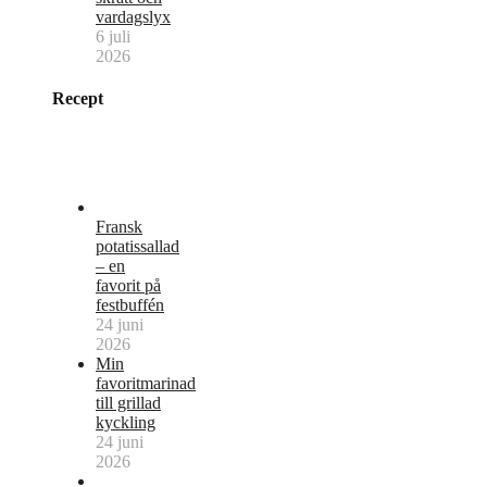
vardagslyx
6 juli
2026
Recept
Fransk
potatissallad
– en
favorit på
festbuffén
24 juni
2026
Min
favoritmarinad
till grillad
kyckling
24 juni
2026