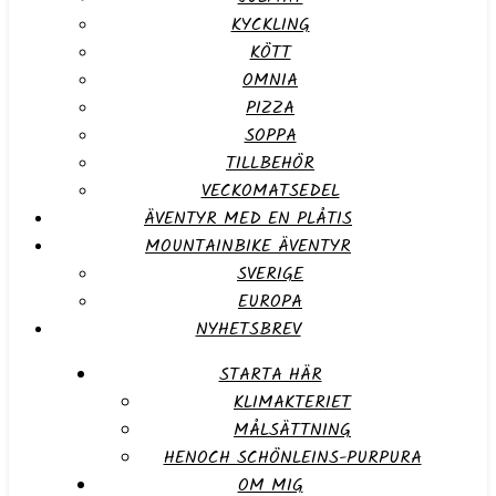
KYCKLING
KÖTT
OMNIA
PIZZA
SOPPA
TILLBEHÖR
VECKOMATSEDEL
ÄVENTYR MED EN PLÅTIS
MOUNTAINBIKE ÄVENTYR
SVERIGE
EUROPA
NYHETSBREV
STARTA HÄR
KLIMAKTERIET
MÅLSÄTTNING
HENOCH SCHÖNLEINS-PURPURA
OM MIG