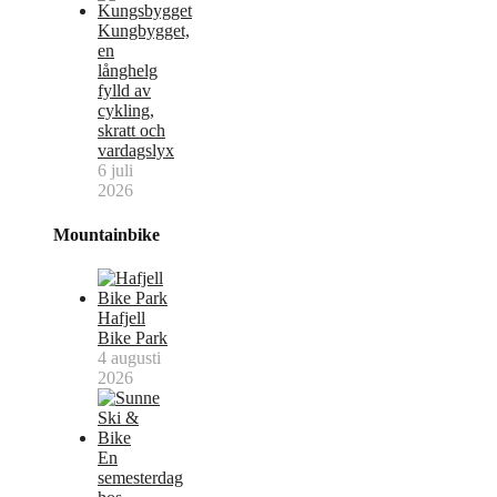
Kungbygget,
en
långhelg
fylld av
cykling,
skratt och
vardagslyx
6 juli
2026
Mountainbike
Hafjell
Bike Park
4 augusti
2026
En
semesterdag