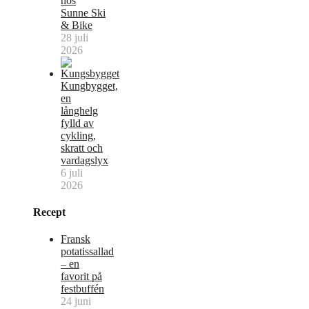
hos
Sunne Ski
& Bike
28 juli
2026
Kungbygget,
en
långhelg
fylld av
cykling,
skratt och
vardagslyx
6 juli
2026
Recept
Fransk
potatissallad
– en
favorit på
festbuffén
24 juni