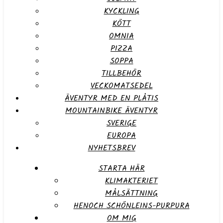
KYCKLING
KÖTT
OMNIA
PIZZA
SOPPA
TILLBEHÖR
VECKOMATSEDEL
ÄVENTYR MED EN PLÅTIS
MOUNTAINBIKE ÄVENTYR
SVERIGE
EUROPA
NYHETSBREV
STARTA HÄR
KLIMAKTERIET
MÅLSÄTTNING
HENOCH SCHÖNLEINS-PURPURA
OM MIG