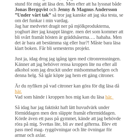
stund för mig att läsa den. Men efter att ha lyssnat både
Jonas Bergqvist
och
Jenny & Magnus Andersson
”Under vårt tak”
så tror jag kanske att jag ska testa, se
om det funkar i min vardag.
Jag har medvetet dragit ner på mjölkprodukterna,
yoghurt äter jag knappt längre. men det som kommer att
bli svårt framåt hösten är gräddsåserna…. hahaha. Men
det är bara att bestämma sig eller hur?! Måste bara läsa
klart boken. Får bli semesterns projekt.
Just ja, idag drog jag igång igen med citronrensningen.
Känner att jag behöver rensa kroppen lite nu efter all
alkohol som jag druckit under midsommarhelgen och
denna helg. Så igår köpte jag hem ett gäng citroner.
Är du nyfiken på vad citroner kan göra för dig läsa då
här.
Vad som hände i kroppen hos mig kan du läsa
här.
Så idag har jag faktiskt haft lätt huvudvärk under
förmiddagen men den släppte framåt eftermiddagen.
Körde även ett pass på gymmet, kände att jag behövde
röra på mig. Svettas lite, bli av med gifterna. Blev ett
pass med mag- ryggövningar och lite övningar för
armar och axlar.