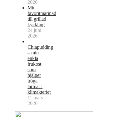
2026
Min
favoritmarinad
till grillad
kyckling
24 juni
2026
Chiapudding
– min
enkla
frukost
som
hjälper
tröga
tarmar i
klimakteriet
11 mars
2026