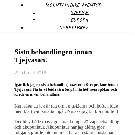
MOUNTAINBIKE ÄVENTYR
SVERIGE
EUROPA
NYHETSBREV
Sista behandlingen innan
Tjejvasan!
21 februari 2018
Igår fick jag en sista behandling utav min Kiropraktor innan
Tjejvasan. Nu är vi båda så trött på min höft som spökar och
körde en grym behandling.
Kan säga att jag är rätt öm i musklerna och höften idag
men klart värt smärtan igår. Nu ska jag bli bra i höften!
Det blev både massage, knäckning, stötvågsbehandling
och akupunktur. Akupunktur har jag aldrig gjort
tidigare, gjorde inte ont men bara en skumkänsla när