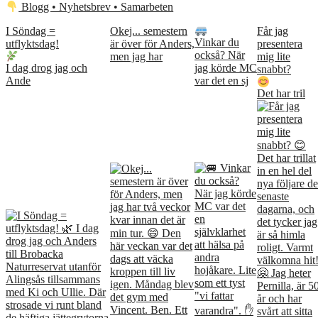
Blogg • Nyhetsbrev • Samarbeten
I Söndag =
Okej... semestern
Får jag
Vinkar du
utflyktsdag!
är över för Anders,
presentera
också? När
men jag har
mig lite
I dag drog jag och
jag körde MC
snabbt?
Ande
var det en sj
Det har tril