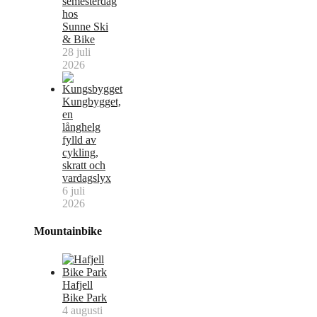
semesterdag
hos
Sunne Ski
& Bike
28 juli
2026
Kungbygget,
en
långhelg
fylld av
cykling,
skratt och
vardagslyx
6 juli
2026
Mountainbike
Hafjell
Bike Park
4 augusti