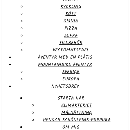
KYCKLING
KÖTT
OMNIA
PIZZA
SOPPA
TILLBEHÖR
VECKOMATSEDEL
ÄVENTYR MED EN PLÅTIS
MOUNTAINBIKE ÄVENTYR
SVERIGE
EUROPA
NYHETSBREV
STARTA HÄR
KLIMAKTERIET
MÅLSÄTTNING
HENOCH SCHÖNLEINS-PURPURA
OM MIG