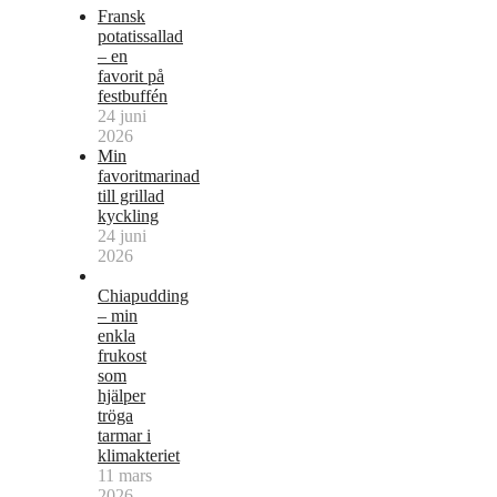
Fransk
potatissallad
– en
favorit på
festbuffén
24 juni
2026
Min
favoritmarinad
till grillad
kyckling
24 juni
2026
Chiapudding
– min
enkla
frukost
som
hjälper
tröga
tarmar i
klimakteriet
11 mars
2026