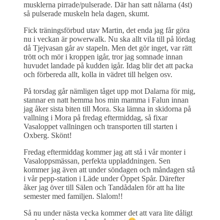
musklerna pirrade/pulserade. Där han satt nålarna (4st)
så pulserade muskeln hela dagen, skumt.
Fick träningsförbud utav Martin, det enda jag får göra
nu i veckan är powerwalk. Nu ska allt vila till på lördag
då Tjejvasan går av stapeln. Men det gör inget, var rätt
trött och mör i kroppen igår, tror jag somnade innan
huvudet landade på kudden igår. Idag blir det att packa
och förbereda allt, kolla in vädret till helgen osv.
På torsdag går nämligen tåget upp mot Dalarna för mig,
stannar en natt hemma hos min mamma i Falun innan
jag åker sista biten till Mora. Ska lämna in skidorna på
vallning i Mora på fredag eftermiddag, så fixar
Vasaloppet vallningen och transporten till starten i
Oxberg. Skönt!
Fredag eftermiddag kommer jag att stå i vår monter i
Vasaloppsmässan, perfekta uppladdningen. Sen
kommer jag även att under söndagen och måndagen stå
i vår pepp-station i Läde under Öppet Spår. Därefter
åker jag över till Sälen och Tandådalen för att ha lite
semester med familjen. Slalom!!
Så nu under nästa vecka kommer det att vara lite dåligt