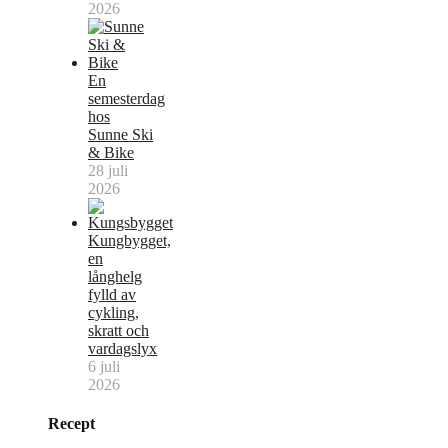
2026
En
semesterdag
hos
Sunne Ski
& Bike
28 juli
2026
Kungbygget,
en
långhelg
fylld av
cykling,
skratt och
vardagslyx
6 juli
2026
Recept