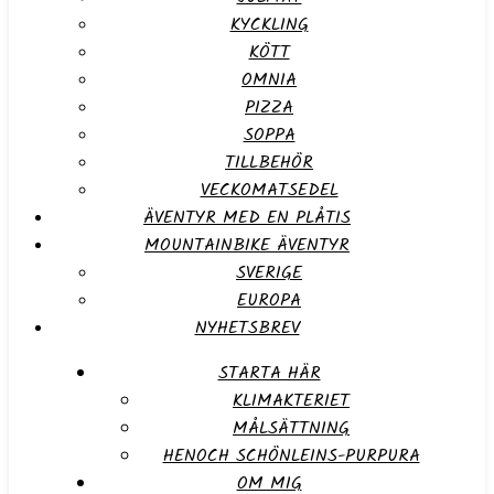
KYCKLING
KÖTT
OMNIA
PIZZA
SOPPA
TILLBEHÖR
VECKOMATSEDEL
ÄVENTYR MED EN PLÅTIS
MOUNTAINBIKE ÄVENTYR
SVERIGE
EUROPA
NYHETSBREV
STARTA HÄR
KLIMAKTERIET
MÅLSÄTTNING
HENOCH SCHÖNLEINS-PURPURA
OM MIG