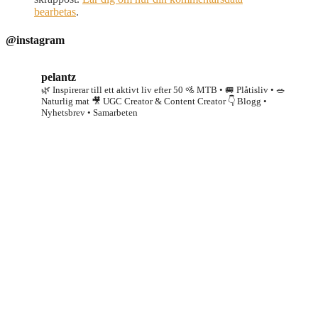
bearbetas
.
@instagram
pelantz
🌿 Inspirerar till ett aktivt liv efter 50
🚵 MTB • 🚐 Plåtisliv • 🥗
Naturlig mat
🎥 UGC Creator & Content Creator
👇 Blogg •
Nyhetsbrev • Samarbeten