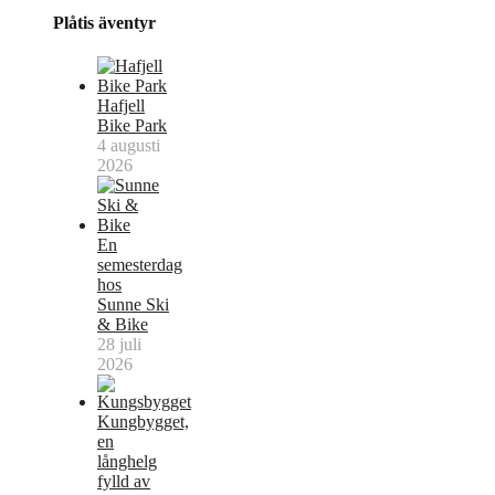
Plåtis äventyr
Hafjell
Bike Park
4 augusti
2026
En
semesterdag
hos
Sunne Ski
& Bike
28 juli
2026
Kungbygget,
en
långhelg
fylld av