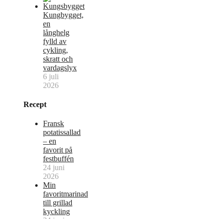
Kungbygget,
en
långhelg
fylld av
cykling,
skratt och
vardagslyx
6 juli
2026
Recept
Fransk
potatissallad
– en
favorit på
festbuffén
24 juni
2026
Min
favoritmarinad
till grillad
kyckling