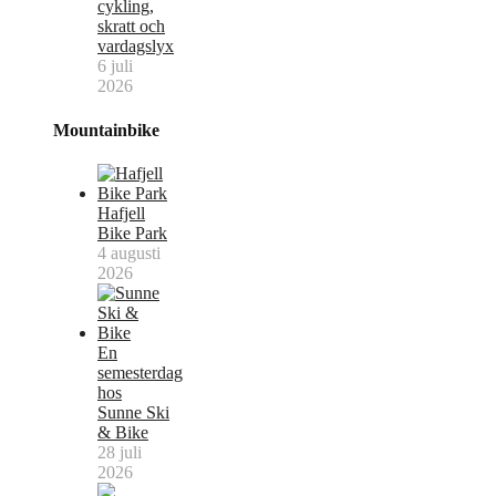
cykling,
skratt och
vardagslyx
6 juli
2026
Mountainbike
Hafjell
Bike Park
4 augusti
2026
En
semesterdag
hos
Sunne Ski
& Bike
28 juli
2026