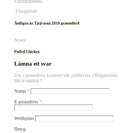
0 kommentarer
Föregående
Äntligen är Tjejvasan 2016 genomförd
Nyare
Pulled Chicken
Lämna ett svar
Din e-postadress kommer inte publiceras.
Obligatoriska
fält är märkta
*
Namn
*
E-postadress
*
Webbplats
Betyg