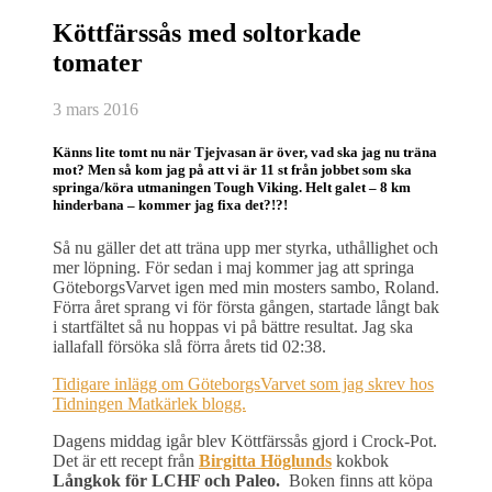
Köttfärssås med soltorkade
tomater
3 mars 2016
Känns lite tomt nu när Tjejvasan är över, vad ska jag nu träna
mot?
Men så kom jag på att vi är 11 st från jobbet som ska
springa/köra utmaningen Tough Viking. Helt galet – 8 km
hinderbana – kommer jag fixa det?!?!
Så nu gäller det att träna upp mer styrka, uthållighet och
mer löpning. För sedan i maj kommer jag att springa
GöteborgsVarvet igen med min mosters sambo, Roland.
Förra året sprang vi för första gången, startade långt bak
i startfältet så nu hoppas vi på bättre resultat. Jag ska
iallafall försöka slå förra årets tid 02:38.
Tidigare inlägg om GöteborgsVarvet som jag skrev hos
Tidningen Matkärlek blogg.
Dagens middag igår blev Köttfärssås gjord i Crock-Pot.
Det är ett recept från
Birgitta Höglunds
kokbok
Långkok för LCHF och Paleo.
Boken finns att köpa