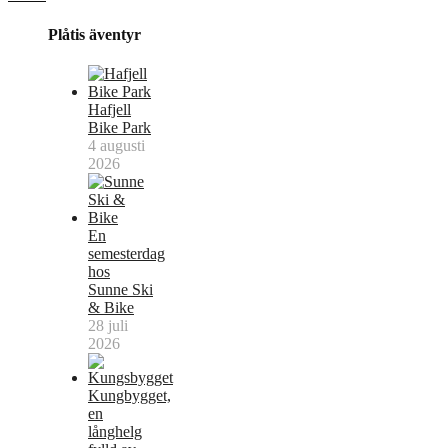
Plåtis äventyr
Hafjell
Bike Park
4 augusti
2026
En
semesterdag
hos
Sunne Ski
& Bike
28 juli
2026
Kungbygget,
en
långhelg