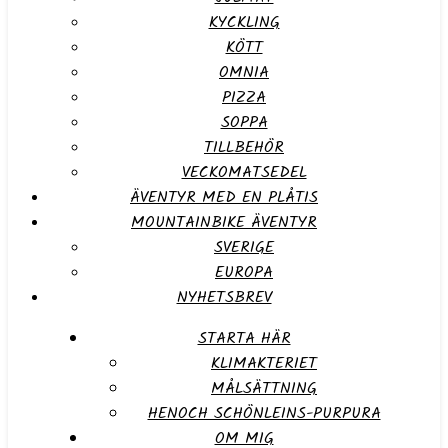
KYCKLING
KÖTT
OMNIA
PIZZA
SOPPA
TILLBEHÖR
VECKOMATSEDEL
ÄVENTYR MED EN PLÅTIS
MOUNTAINBIKE ÄVENTYR
SVERIGE
EUROPA
NYHETSBREV
STARTA HÄR
KLIMAKTERIET
MÅLSÄTTNING
HENOCH SCHÖNLEINS-PURPURA
OM MIG