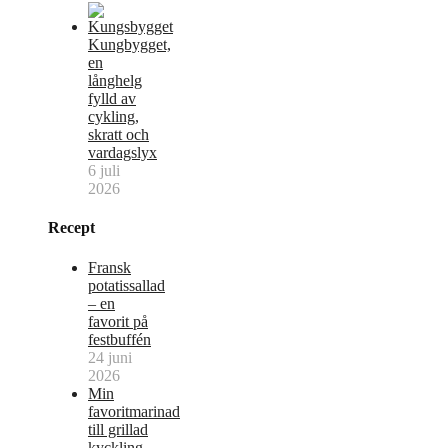
Kungbygget,
en
långhelg
fylld av
cykling,
skratt och
vardagslyx
6 juli
2026
Recept
Fransk
potatissallad
– en
favorit på
festbuffén
24 juni
2026
Min
favoritmarinad
till grillad
kyckling