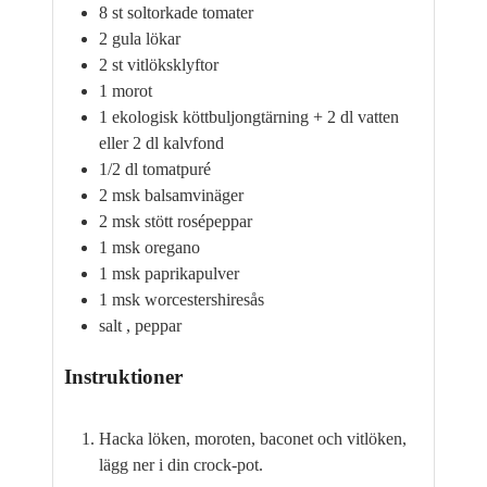
8
st soltorkade tomater
2
gula lökar
2
st vitlöksklyftor
1
morot
1
ekologisk köttbuljongtärning + 2 dl vatten
eller 2 dl kalvfond
1/2
dl
tomatpuré
2
msk
balsamvinäger
2
msk
stött rosépeppar
1
msk
oregano
1
msk
paprikapulver
1
msk
worcestershiresås
salt
, peppar
Instruktioner
Hacka löken, moroten, baconet och vitlöken,
lägg ner i din crock-pot.