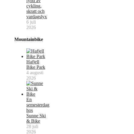
fylld av
cykling,
skratt och
vardagslyx
6 juli
2026
Mountainbike
Hafjell
Bike Park
4 augusti
2026
En
semesterdag
hos
Sunne Ski
& Bike
28 juli
2026