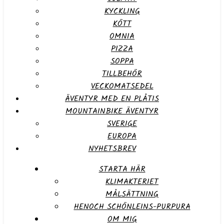
KYCKLING
KÖTT
OMNIA
PIZZA
SOPPA
TILLBEHÖR
VECKOMATSEDEL
ÄVENTYR MED EN PLÅTIS
MOUNTAINBIKE ÄVENTYR
SVERIGE
EUROPA
NYHETSBREV
STARTA HÄR
KLIMAKTERIET
MÅLSÄTTNING
HENOCH SCHÖNLEINS-PURPURA
OM MIG