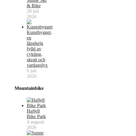
Sunne Ski
& Bike
28 juli
2026
Kungbygget,
en
långhelg
fylld av
cykling,
skratt och
vardagslyx
6 juli
2026
Mountainbike
Hafjell
Bike Park
4 augusti
2026