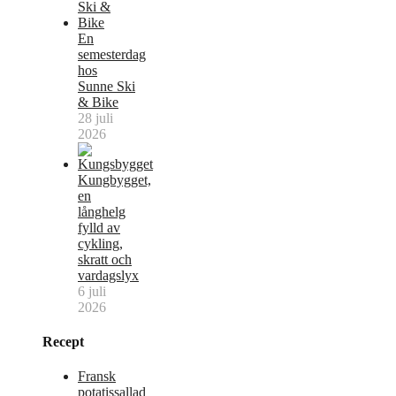
En
semesterdag
hos
Sunne Ski
& Bike
28 juli
2026
Kungbygget,
en
långhelg
fylld av
cykling,
skratt och
vardagslyx
6 juli
2026
Recept
Fransk
potatissallad