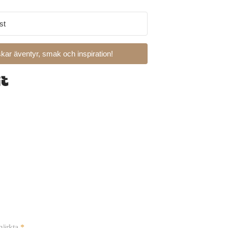
kar äventyr, smak och inspiration!
Built with Kit
 märkta
*