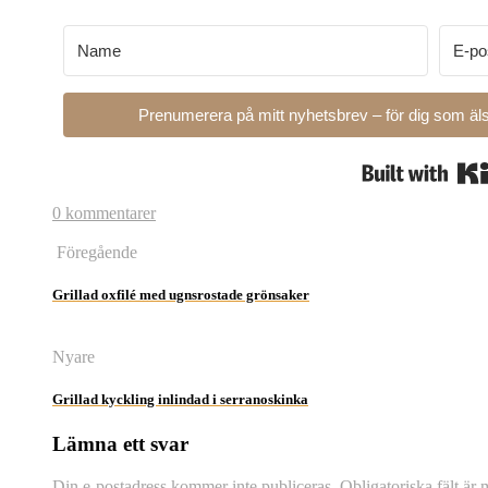
Prenumerera på mitt nyhetsbrev – för dig som äls
0 kommentarer
Föregående
Grillad oxfilé med ugnsrostade grönsaker
Nyare
Grillad kyckling inlindad i serranoskinka
Lämna ett svar
Din e-postadress kommer inte publiceras.
Obligatoriska fält är