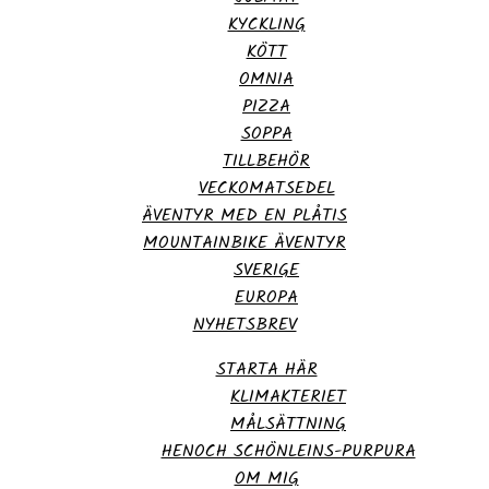
KYCKLING
KÖTT
OMNIA
PIZZA
SOPPA
TILLBEHÖR
VECKOMATSEDEL
ÄVENTYR MED EN PLÅTIS
MOUNTAINBIKE ÄVENTYR
SVERIGE
EUROPA
NYHETSBREV
STARTA HÄR
KLIMAKTERIET
MÅLSÄTTNING
HENOCH SCHÖNLEINS-PURPURA
OM MIG