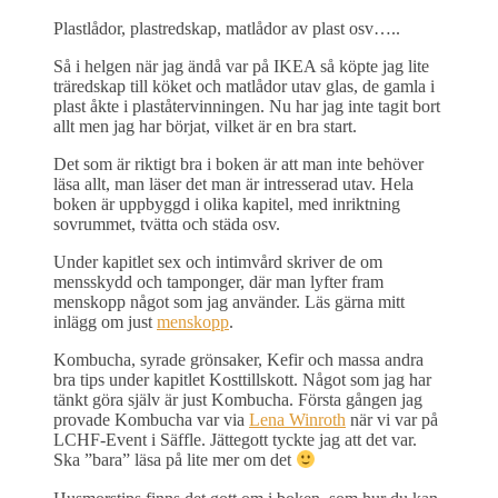
Plastlådor, plastredskap, matlådor av plast osv…..
Så i helgen när jag ändå var på IKEA så köpte jag lite
träredskap till köket och matlådor utav glas, de gamla i
plast åkte i plaståtervinningen. Nu har jag inte tagit bort
allt men jag har börjat, vilket är en bra start.
Det som är riktigt bra i boken är att man inte behöver
läsa allt, man läser det man är intresserad utav. Hela
boken är uppbyggd i olika kapitel, med inriktning
sovrummet, tvätta och städa osv.
Under kapitlet sex och intimvård skriver de om
mensskydd och tamponger, där man lyfter fram
menskopp något som jag använder. Läs gärna mitt
inlägg om just
menskopp
.
Kombucha, syrade grönsaker, Kefir och massa andra
bra tips under kapitlet Kosttillskott. Något som jag har
tänkt göra själv är just Kombucha. Första gången jag
provade Kombucha var via
Lena Winroth
när vi var på
LCHF-Event i Säffle. Jättegott tyckte jag att det var.
Ska ”bara” läsa på lite mer om det