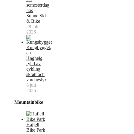
semesterdag
hos
Sunne Ski
& Bike
28 juli
2026
Kungbygget,
en
långhelg
fylld av
cykling,
skratt och
vardagslyx
6 juli
2026
Mountainbike
Hafjell
Bike Park