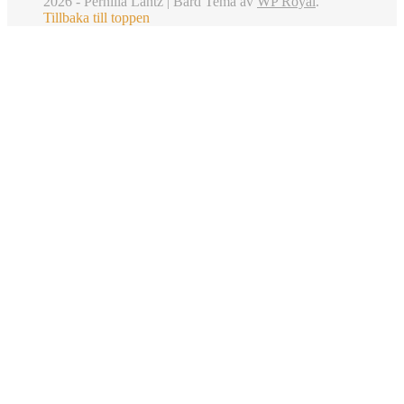
2026 - Pernilla Lantz |
Bard Tema av
WP Royal
.
Tillbaka till toppen