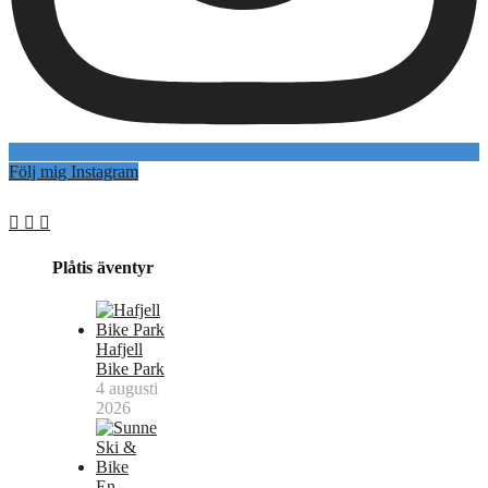
Följ mig Instagram
Plåtis äventyr
Hafjell
Bike Park
4 augusti
2026
En