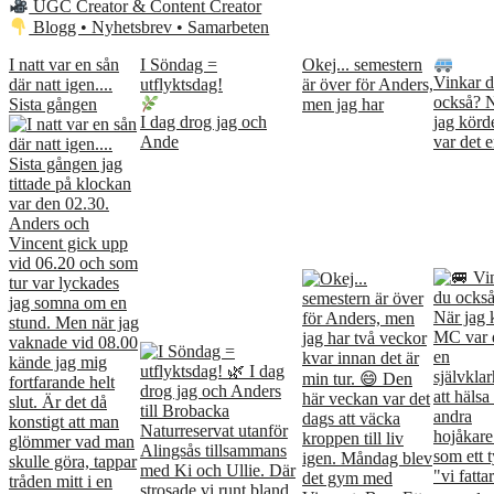
UGC Creator & Content Creator
Blogg • Nyhetsbrev • Samarbeten
I natt var en sån
I Söndag =
Okej... semestern
Vinkar 
där natt igen....
utflyktsdag!
är över för Anders,
också? 
Sista gången
men jag har
I dag drog jag och
jag kör
Ande
var det e