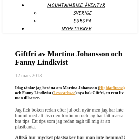
MOUNTAINBIKE ÄVENTYR
SVERIGE
EUROPA
NYHETSBREV
Giftfri av Martina Johansson och
Fanny Lindkvist
12 mars 2018
Idag tänkte jag berätta om Martina Johansson (
Highfatfitness)
och Fanny Lindkvist (
Lesscarbs.se
) nya bok Giftfri, ett rent liv
utan tillsatser.
Jag fick boken redan efter jul och nyår men jag har inte
hunnit med att läsa den förrän nu och jag har fått massa
bra tips. Ett tips som jag redan tagit till mig är att
plastbanta.
Alltså hur mycket plastsaker har man inte hemma?!