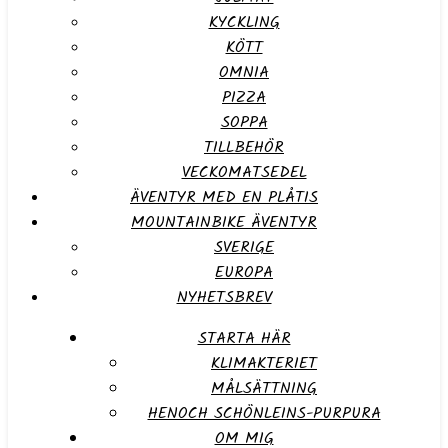
KYCKLING
KÖTT
OMNIA
PIZZA
SOPPA
TILLBEHÖR
VECKOMATSEDEL
ÄVENTYR MED EN PLÅTIS
MOUNTAINBIKE ÄVENTYR
SVERIGE
EUROPA
NYHETSBREV
STARTA HÄR
KLIMAKTERIET
MÅLSÄTTNING
HENOCH SCHÖNLEINS-PURPURA
OM MIG