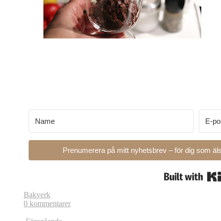
Prenumerera på mitt nyhetsbrev – för dig som äls
Bakverk
0 kommentarer