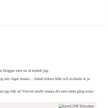
se bloggar men nu så testade jag.
nog inte vågat smaka… hahah kräsen kille och avokado är ju
tt jag ville att Vincent skulle smaka det men nästa gång testar