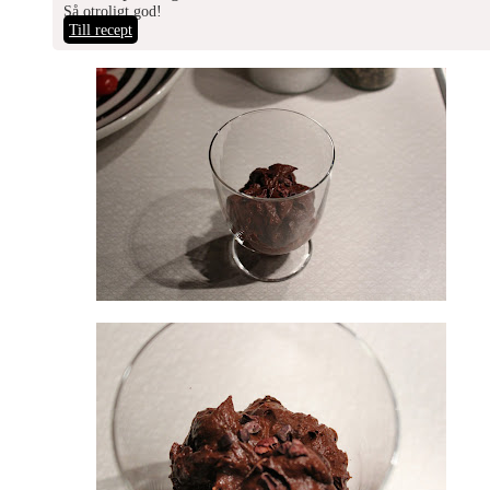
Så otroligt god!
Till recept