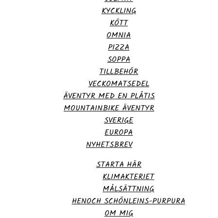
KYCKLING
KÖTT
OMNIA
PIZZA
SOPPA
TILLBEHÖR
VECKOMATSEDEL
ÄVENTYR MED EN PLÅTIS
MOUNTAINBIKE ÄVENTYR
SVERIGE
EUROPA
NYHETSBREV
STARTA HÄR
KLIMAKTERIET
MÅLSÄTTNING
HENOCH SCHÖNLEINS-PURPURA
OM MIG