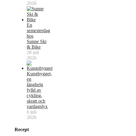
2026
En
semesterdag
hos
Sunne Ski
& Bike
28 juli
2026
Kungbygget,
en
långhelg
fylld av
cykling,
skratt och
vardagslyx
6 juli
2026
Recept