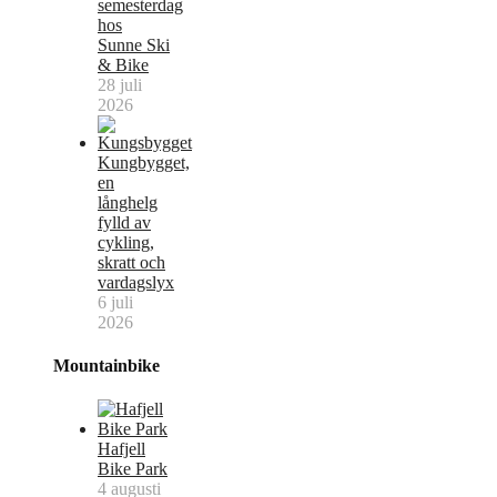
semesterdag
hos
Sunne Ski
& Bike
28 juli
2026
Kungbygget,
en
långhelg
fylld av
cykling,
skratt och
vardagslyx
6 juli
2026
Mountainbike
Hafjell
Bike Park
4 augusti