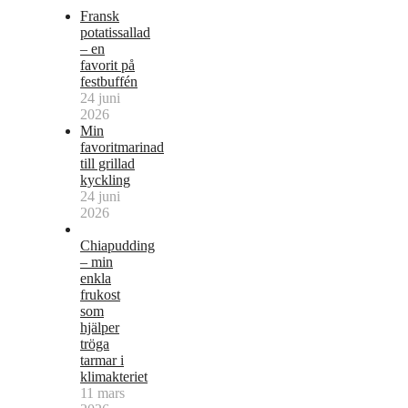
Fransk
potatissallad
– en
favorit på
festbuffén
24 juni
2026
Min
favoritmarinad
till grillad
kyckling
24 juni
2026
Chiapudding
– min
enkla
frukost
som
hjälper
tröga
tarmar i
klimakteriet
11 mars