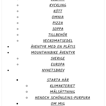
KYCKLING
KÖTT
OMNIA
PIZZA
SOPPA
TILLBEHÖR
VECKOMATSEDEL
ÄVENTYR MED EN PLÅTIS
MOUNTAINBIKE ÄVENTYR
SVERIGE
EUROPA
NYHETSBREV
STARTA HÄR
KLIMAKTERIET
MÅLSÄTTNING
HENOCH SCHÖNLEINS-PURPURA
OM MIG