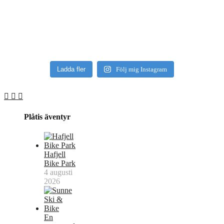
Ladda fler
Följ mig Instagram
Plåtis äventyr
Hafjell
Bike Park
4 augusti
2026
En