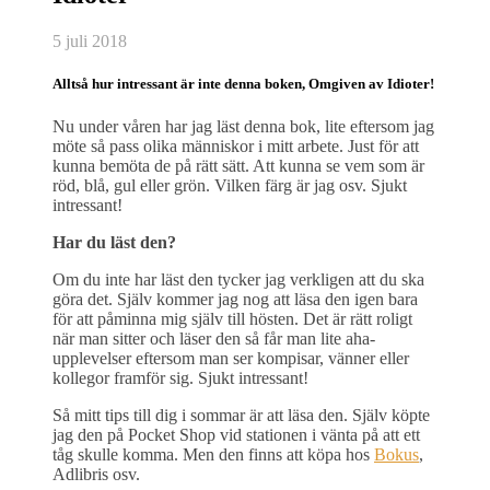
5 juli 2018
Alltså hur intressant är inte denna boken, Omgiven av Idioter!
Nu under våren har jag läst denna bok, lite eftersom jag
möte så pass olika människor i mitt arbete. Just för att
kunna bemöta de på rätt sätt. Att kunna se vem som är
röd, blå, gul eller grön. Vilken färg är jag osv. Sjukt
intressant!
Har du läst den?
Om du inte har läst den tycker jag verkligen att du ska
göra det. Själv kommer jag nog att läsa den igen bara
för att påminna mig själv till hösten. Det är rätt roligt
när man sitter och läser den så får man lite aha-
upplevelser eftersom man ser kompisar, vänner eller
kollegor framför sig. Sjukt intressant!
Så mitt tips till dig i sommar är att läsa den. Själv köpte
jag den på Pocket Shop vid stationen i vänta på att ett
tåg skulle komma. Men den finns att köpa hos
Bokus
,
Adlibris osv.