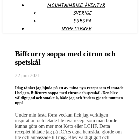
MOUNTAINBIKE ÄVENTYR
SVERIGE
EUROPA
NYHETSBREV
Biffcurry soppa med citron och
spetskål
22 juni 2021
Idag tänket jag bjuda på ett av mina nya recept som vi testade
i helgen, Biffcurry soppa med citron och spetskål. Den blev
väldigt god och smakrik, både jag och Anders gjorde tummen
upp!
Under min fasta förra veckan fick jag verkligen
inspiration och letade lite nya recept som man borde
kunna göra om mer mot Keto eller LCHF. Detta
receptet hittade jag på ICA:s egna hemsida, gjorde om
lite och anpassade till mig. Blev väldigt gott och