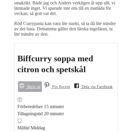
smakrikt. Både jag och Anders verkligen åt upp allt, vi
lämnade inget. Vi sparade inte ens till en matlåda för
veckan, så gott var det.
Röd Currypasta kan vara lite starkt, så ta då lite mindre
av det bara. Detsamma gäller den färska ingefäran, ta
lite mindre av den.
Biffcurry soppa med
citron och spetskål
Skriv ut
Pin Recept
Dela via Facebook
minuter
Förberedelser
15
minuter
minuter
Tillagningstid
20
minuter
Måltid
Middag