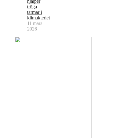
hjälper
tröga
tarmar i
klimakteriet
11 mars
2026