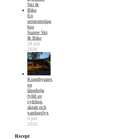
En
semesterdag
hos
Sunne Ski
& Bike
28 juli
2026
Kungbygget,
en
långhelg
fylld av
cykling,
skratt och
vardagslyx
6 juli
2026
Recept