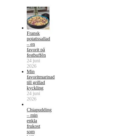
Fransk
potatissallad
– en
favorit på
festbuffén
24 juni
2026
Min
favoritmarinad
till grillad
kyckling
24 juni
2026
Chiapudding
– min
enkla
frukost
som