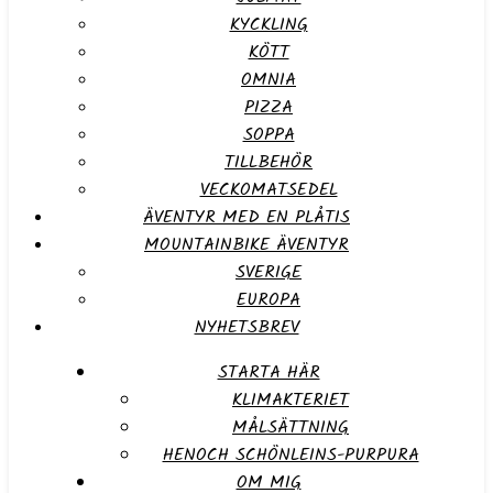
KYCKLING
KÖTT
OMNIA
PIZZA
SOPPA
TILLBEHÖR
VECKOMATSEDEL
ÄVENTYR MED EN PLÅTIS
MOUNTAINBIKE ÄVENTYR
SVERIGE
EUROPA
NYHETSBREV
STARTA HÄR
KLIMAKTERIET
MÅLSÄTTNING
HENOCH SCHÖNLEINS-PURPURA
OM MIG