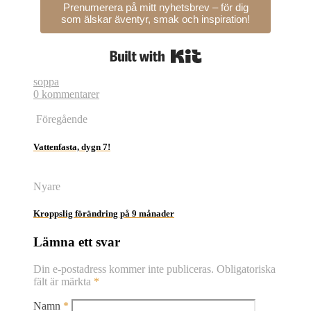
Prenumerera på mitt nyhetsbrev – för dig
som älskar äventyr, smak och inspiration!
Built with Kit
soppa
0 kommentarer
Föregående
Vattenfasta, dygn 7!
Nyare
Kroppslig förändring på 9 månader
Lämna ett svar
Din e-postadress kommer inte publiceras.
Obligatoriska
fält är märkta
*
Namn
*