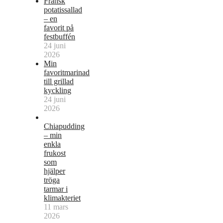
Fransk
potatissallad
– en
favorit på
festbuffén
24 juni
2026
Min
favoritmarinad
till grillad
kyckling
24 juni
2026
Chiapudding
– min
enkla
frukost
som
hjälper
tröga
tarmar i
klimakteriet
11 mars
2026