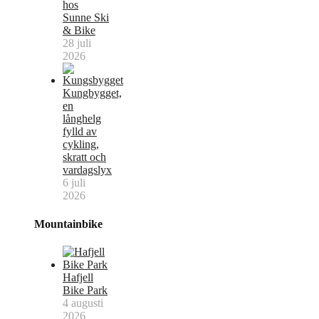
hos
Sunne Ski
& Bike
28 juli
2026
Kungbygget,
en
långhelg
fylld av
cykling,
skratt och
vardagslyx
6 juli
2026
Mountainbike
Hafjell
Bike Park
4 augusti
2026