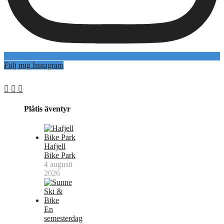
Följ mig Instagram
Plåtis äventyr
Hafjell
Bike Park
4 augusti
2026
En
semesterdag