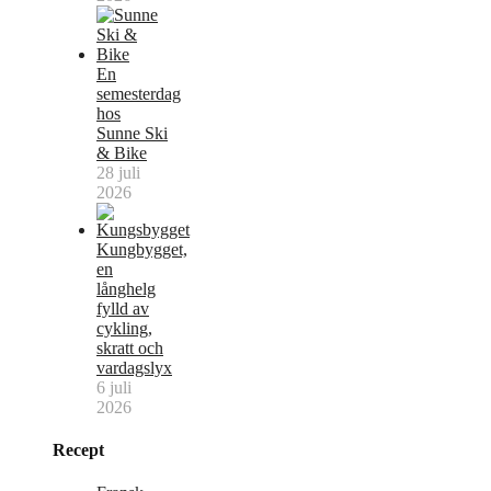
En
semesterdag
hos
Sunne Ski
& Bike
28 juli
2026
Kungbygget,
en
långhelg
fylld av
cykling,
skratt och
vardagslyx
6 juli
2026
Recept