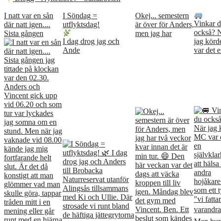
I natt var en sån
I Söndag =
Okej... semestern
Vinkar 
där natt igen....
utflyktsdag!
är över för Anders,
också? 
Sista gången
men jag har
I dag drog jag och
jag kör
Ande
var det e