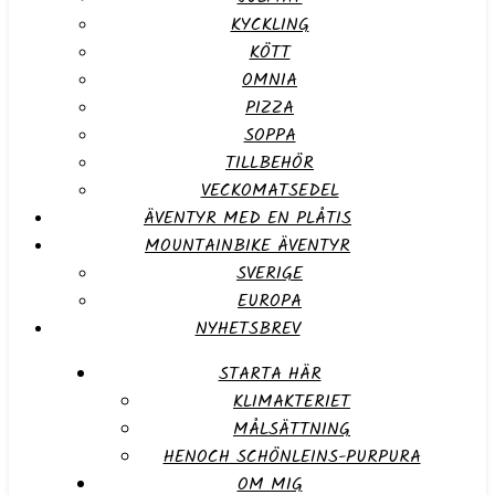
KYCKLING
KÖTT
OMNIA
PIZZA
SOPPA
TILLBEHÖR
VECKOMATSEDEL
ÄVENTYR MED EN PLÅTIS
MOUNTAINBIKE ÄVENTYR
SVERIGE
EUROPA
NYHETSBREV
STARTA HÄR
KLIMAKTERIET
MÅLSÄTTNING
HENOCH SCHÖNLEINS-PURPURA
OM MIG