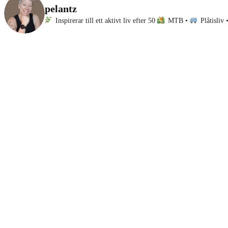
pelantz
Inspirerar till ett aktivt liv efter 50
MTB •
Plåtisliv 
I dag drog jag och Ande