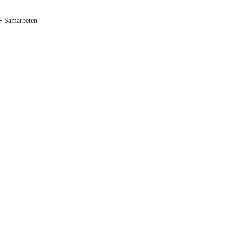
• Samarbeten
Vinkar du också? När jag körde MC var det en sj