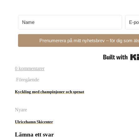
Prenumerera på mitt nyhetsbrev – för dig som äls
0 kommentarer
Föregående
Kyckling med champinjoner och spenat
Nyare
Ulricehamn Skicenter
Lämna ett svar