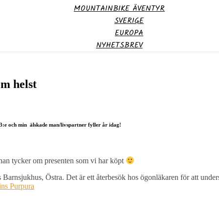
MOUNTAINBIKE ÄVENTYR
SVERIGE
EUROPA
NYHETSBREV
om helst
13:e och min älskade man/livspartner fyller år idag!
 han tycker om presenten som vi har köpt
arnsjukhus, Östra. Det är ett återbesök hos ögonläkaren för att undersöka
ns Purpura