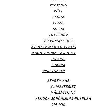
KYCKLING
KÖTT
OMNIA
PIZZA
SOPPA
TILLBEHÖR
VECKOMATSEDEL
ÄVENTYR MED EN PLÅTIS
MOUNTAINBIKE ÄVENTYR
SVERIGE
EUROPA
NYHETSBREV
STARTA HÄR
KLIMAKTERIET
MÅLSÄTTNING
HENOCH SCHÖNLEINS-PURPURA
OM MIG