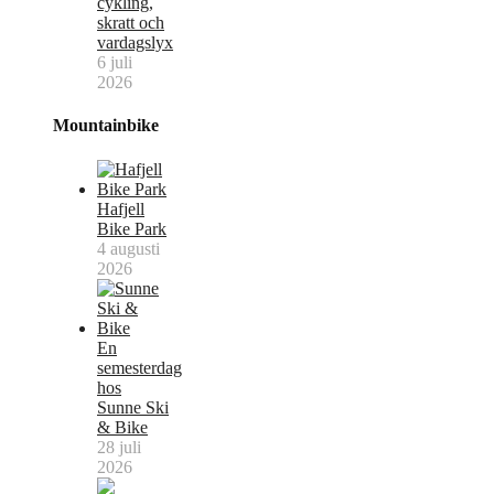
cykling,
skratt och
vardagslyx
6 juli
2026
Mountainbike
Hafjell
Bike Park
4 augusti
2026
En
semesterdag
hos
Sunne Ski
& Bike
28 juli
2026