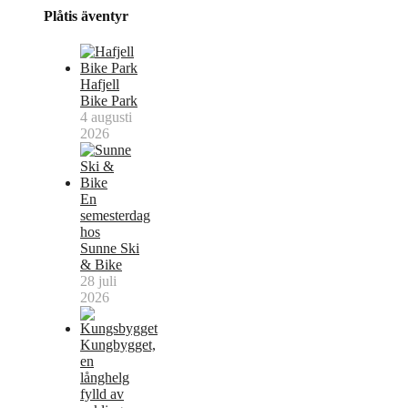
Plåtis äventyr
Hafjell
Bike Park
4 augusti
2026
En
semesterdag
hos
Sunne Ski
& Bike
28 juli
2026
Kungbygget,
en
långhelg
fylld av