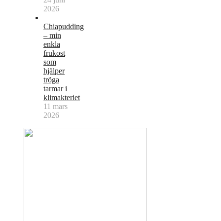
2026
Chiapudding
– min
enkla
frukost
som
hjälper
tröga
tarmar i
klimakteriet
11 mars
2026