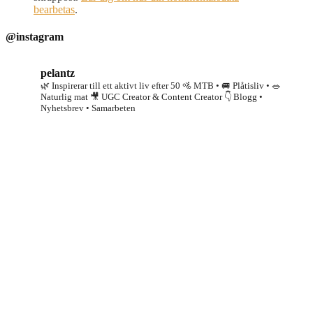
bearbetas
.
@instagram
pelantz
🌿 Inspirerar till ett aktivt liv efter 50
🚵 MTB • 🚐 Plåtisliv • 🥗
Naturlig mat
🎥 UGC Creator & Content Creator
👇 Blogg •
Nyhetsbrev • Samarbeten