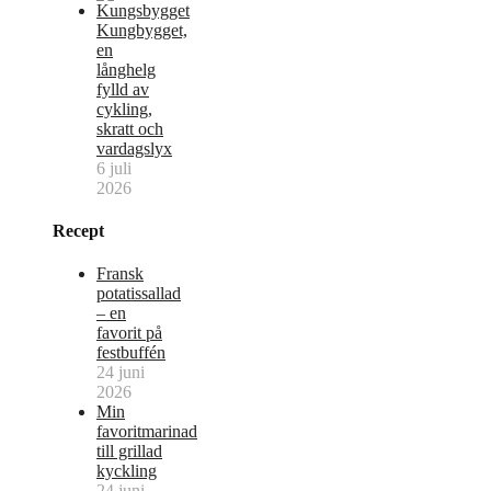
Kungbygget,
en
långhelg
fylld av
cykling,
skratt och
vardagslyx
6 juli
2026
Recept
Fransk
potatissallad
– en
favorit på
festbuffén
24 juni
2026
Min
favoritmarinad
till grillad
kyckling
24 juni