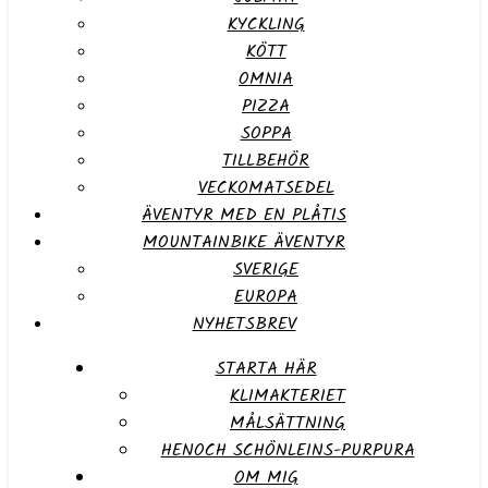
KYCKLING
KÖTT
OMNIA
PIZZA
SOPPA
TILLBEHÖR
VECKOMATSEDEL
ÄVENTYR MED EN PLÅTIS
MOUNTAINBIKE ÄVENTYR
SVERIGE
EUROPA
NYHETSBREV
STARTA HÄR
KLIMAKTERIET
MÅLSÄTTNING
HENOCH SCHÖNLEINS-PURPURA
OM MIG