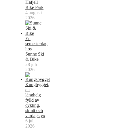
Hafjell
Bike Park
4 augusti
2026
En
semesterdag
hos
Sunne Ski
& Bike
28 juli
2026
Kungbygget,
en
långhelg
fylld av
cykling,
skratt och
vardagslyx
6 juli
2026