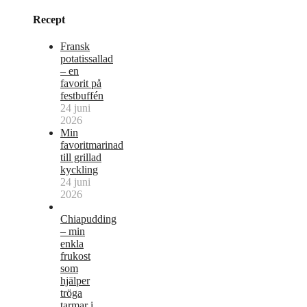
Recept
Fransk
potatissallad
– en
favorit på
festbuffén
24 juni
2026
Min
favoritmarinad
till grillad
kyckling
24 juni
2026
Chiapudding
– min
enkla
frukost
som
hjälper
tröga
tarmar i