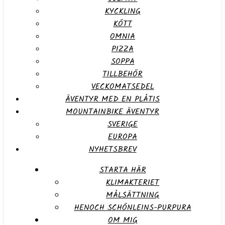
KYCKLING
KÖTT
OMNIA
PIZZA
SOPPA
TILLBEHÖR
VECKOMATSEDEL
ÄVENTYR MED EN PLÅTIS
MOUNTAINBIKE ÄVENTYR
SVERIGE
EUROPA
NYHETSBREV
STARTA HÄR
KLIMAKTERIET
MÅLSÄTTNING
HENOCH SCHÖNLEINS-PURPURA
OM MIG