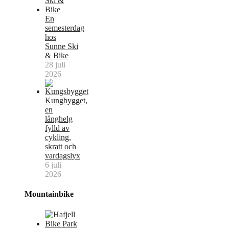
En
semesterdag
hos
Sunne Ski
& Bike
28 juli
2026
Kungbygget,
en
långhelg
fylld av
cykling,
skratt och
vardagslyx
6 juli
2026
Mountainbike