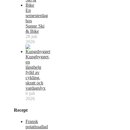
En
semesterdag
hos
Sunne Ski
& Bike
28 juli
2026
Kungbygget,
en
långhelg
fylld av
cykling,
skratt och
vardagslyx
6 juli
2026
Recept
Fransk
potatissallad