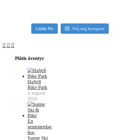
Ladda fler
Följ mig Instagram
Plåtis äventyr
Hafjell
Bike Park
4 augusti
2026
En
semesterdag
hos
Sunne Ski