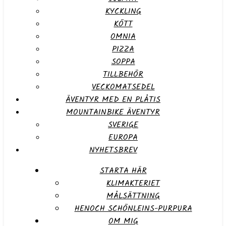
KYCKLING
KÖTT
OMNIA
PIZZA
SOPPA
TILLBEHÖR
VECKOMATSEDEL
ÄVENTYR MED EN PLÅTIS
MOUNTAINBIKE ÄVENTYR
SVERIGE
EUROPA
NYHETSBREV
STARTA HÄR
KLIMAKTERIET
MÅLSÄTTNING
HENOCH SCHÖNLEINS-PURPURA
OM MIG