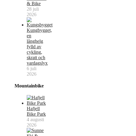
& Bike
28 juli
2026
Kungbygget,
en
långhelg
fylld av
cykling,
skratt och
vardagslyx
6 juli
2026
Mountainbike
Hafjell
Bike Park
4 augusti
2026