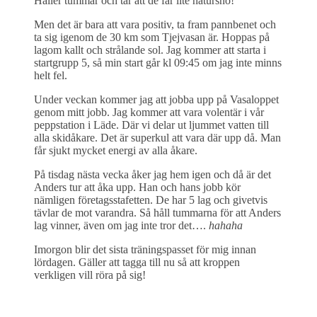
Håller tummar och tår att de får lite natursnö!
Men det är bara att vara positiv, ta fram pannbenet och
ta sig igenom de 30 km som Tjejvasan är. Hoppas på
lagom kallt och strålande sol. Jag kommer att starta i
startgrupp 5, så min start går kl 09:45 om jag inte minns
helt fel.
Under veckan kommer jag att jobba upp på Vasaloppet
genom mitt jobb. Jag kommer att vara volentär i vår
peppstation i Läde. Där vi delar ut ljummet vatten till
alla skidåkare. Det är superkul att vara där upp då. Man
får sjukt mycket energi av alla åkare.
På tisdag nästa vecka åker jag hem igen och då är det
Anders tur att åka upp. Han och hans jobb kör
nämligen företagsstafetten. De har 5 lag och givetvis
tävlar de mot varandra. Så håll tummarna för att Anders
lag vinner, även om jag inte tror det….
hahaha
Imorgon blir det sista träningspasset för mig innan
lördagen. Gäller att tagga till nu så att kroppen
verkligen vill röra på sig!