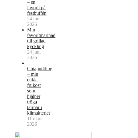
– en
favorit på
festbuffén
24 juni
2026
Min
favoritmarinad
till grillad
kyckling
24 juni
2026
Chiapudding
– min
enkla
frukost
som
hjälper
tröga
tarmar i
klimakteriet
11 mars
2026