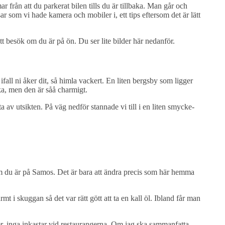
ar från att du parkerat bilen tills du är tillbaka. Man går och
 som vi hade kamera och mobiler i, ett tips eftersom det är lätt
ett besök om du är på ön. Du ser lite bilder här nedanför.
ifall ni åker dit, så himla vackert. En liten bergsby som ligger
ka, men den är såå charmigt.
ta av utsikten. På väg nedför stannade vi till i en liten smycke-
om du är på Samos. Det är bara att ändra precis som här hemma
t i skuggan så det var rätt gött att ta en kall öl. Ibland får man
er, inga inkastar vid restaurangerna. Om jag ska sammanfatta