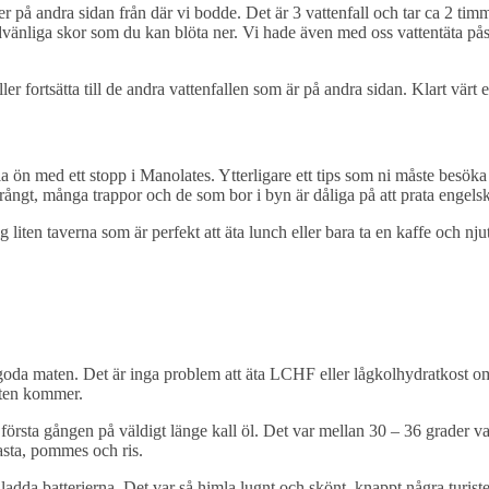
ger på andra sidan från där vi bodde. Det är 3 vattenfall och tar ca 2 timm
vänliga skor som du kan blöta ner. Vi hade även med oss vattentäta påsar
er fortsätta till de andra vattenfallen som är på andra sidan. Klart värt 
la ön med ett stopp i Manolates. Ytterligare ett tips som ni måste besöka 
rångt, många trappor och de som bor i byn är dåliga på att prata engels
g liten taverna som är perfekt att äta lunch eller bara ta en kaffe och nju
 goda maten. Det är inga problem att äta LCHF eller lågkolhydratkost 
ätten kommer.
första gången på väldigt länge kall öl. Det var mellan 30 – 36 grader varm
asta, pommes och ris.
ladda batterierna. Det var så himla lugnt och skönt, knappt några turist