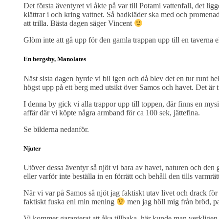
Det första äventyret vi åkte på var till Potami vattenfall, det lig
klättrar i och kring vattnet. Så badkläder ska med och promenad
att trilla. Bästa dagen säger Vincent
Glöm inte att gå upp för den gamla trappan upp till en taverna ell
En bergsby, Manolates
Näst sista dagen hyrde vi bil igen och då blev det en tur runt he
högst upp på ett berg med utsikt över Samos och havet. Det är t
I denna by gick vi alla trappor upp till toppen, där finns en mysi
affär där vi köpte några armband för ca 100 sek, jättefina.
Se bilderna nedanför.
Njuter
Utöver dessa äventyr så njöt vi bara av havet, naturen och den
eller varför inte beställa in en förrätt och behåll den tills varmr
När vi var på Samos så njöt jag faktiskt utav livet och drack för 
faktiskt fuska enl min mening
men jag höll mig från bröd, p
Vi kommer garanterat att åka tillbaka, här kunde man verkligen 