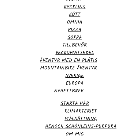
KYCKLING
KÖTT
OMNIA
PIZZA
SOPPA
TILLBEHÖR
VECKOMATSEDEL
ÄVENTYR MED EN PLÅTIS
MOUNTAINBIKE ÄVENTYR
SVERIGE
EUROPA
NYHETSBREV
STARTA HÄR
KLIMAKTERIET
MÅLSÄTTNING
HENOCH SCHÖNLEINS-PURPURA
OM MIG