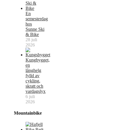
En
semesterdag
hos
Sunne Ski
& Bike
28 juli
2026
Kungbygget,
en
långhelg
fylld av
cykling,
skratt och
vardagslyx
6 juli
2026
Mountainbike