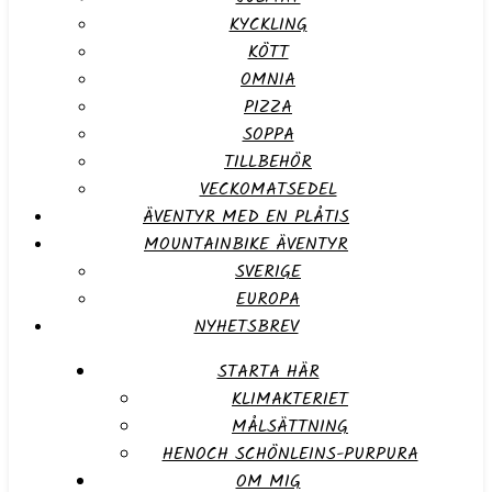
KYCKLING
KÖTT
OMNIA
PIZZA
SOPPA
TILLBEHÖR
VECKOMATSEDEL
ÄVENTYR MED EN PLÅTIS
MOUNTAINBIKE ÄVENTYR
SVERIGE
EUROPA
NYHETSBREV
STARTA HÄR
KLIMAKTERIET
MÅLSÄTTNING
HENOCH SCHÖNLEINS-PURPURA
OM MIG