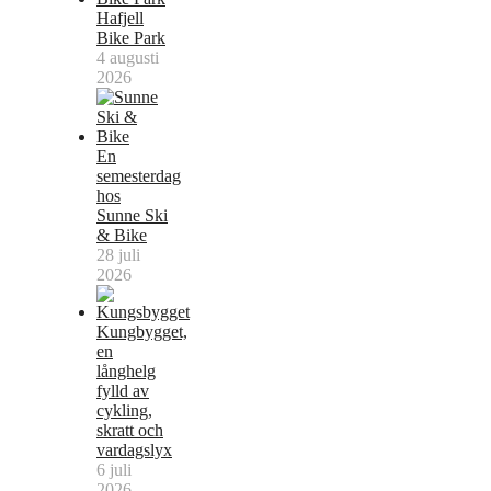
Hafjell
Bike Park
4 augusti
2026
En
semesterdag
hos
Sunne Ski
& Bike
28 juli
2026
Kungbygget,
en
långhelg
fylld av
cykling,
skratt och
vardagslyx
6 juli
2026