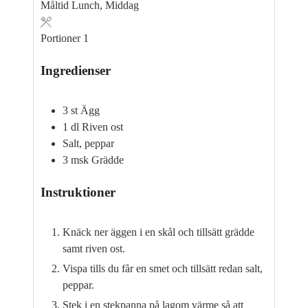
Måltid
Lunch, Middag
Portioner
1
Ingredienser
3
st
Ägg
1
dl
Riven ost
Salt, peppar
3
msk
Grädde
Instruktioner
Knäck ner äggen i en skål och tillsätt grädde
samt riven ost.
Vispa tills du får en smet och tillsätt redan salt,
peppar.
Stek i en stekpanna på lagom värme så att