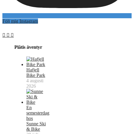
Följ mig Instagram
Plåtis äventyr
Hafjell
Bike Park
4 augusti
2026
En
semesterdag
hos
Sunne Ski
& Bike