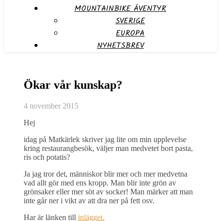
MOUNTAINBIKE ÄVENTYR
SVERIGE
EUROPA
NYHETSBREV
Ökar vår kunskap?
4 november 2015
Hej
idag på Matkärlek skriver jag lite om min upplevelse
kring restaurangbesök, väljer man medvetet bort pasta,
ris och potatis?
Ja jag tror det, människor blir mer och mer medvetna
vad allt gör med ens kropp. Man blir inte grön av
grönsaker eller mer söt av socker! Man märker att man
inte går ner i vikt av att dra ner på fett osv.
Har är länken till
inlägget.