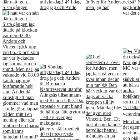
där natt igen....
utflyktsdag! 🌿 I dag
är över för Anders,
också? 
Sista gången
drog jag och Ande
men jag har
jag kör
var det e