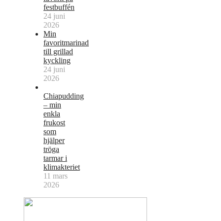
festbuffén
24 juni
2026
Min
favoritmarinad
till grillad
kyckling
24 juni
2026
Chiapudding
– min
enkla
frukost
som
hjälper
tröga
tarmar i
klimakteriet
11 mars
2026