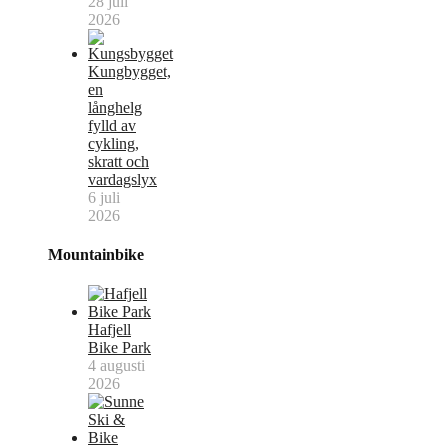
28 juli
2026
Kungbygget,
en
långhelg
fylld av
cykling,
skratt och
vardagslyx
6 juli
2026
Mountainbike
Hafjell
Bike Park
4 augusti
2026