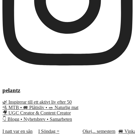
pelantz
🌿 Inspirerar till ett aktivt liv efter 50
🚵 MTB • 🚐 Plåtisliv • 🥗 Naturlig mat
🎥 UGC Creator & Content Creator
👇 Blogg • Nyhetsbrev • Samarbeten
I natt var en sån
I Söndag =
Okej... semestern
🚐 Vink