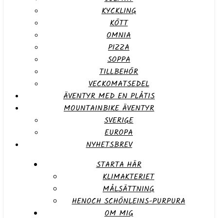
KYCKLING
KÖTT
OMNIA
PIZZA
SOPPA
TILLBEHÖR
VECKOMATSEDEL
ÄVENTYR MED EN PLÅTIS
MOUNTAINBIKE ÄVENTYR
SVERIGE
EUROPA
NYHETSBREV
STARTA HÄR
KLIMAKTERIET
MÅLSÄTTNING
HENOCH SCHÖNLEINS-PURPURA
OM MIG