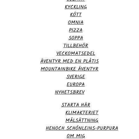
KYCKLING
KÖTT
OMNIA
PIZZA
SOPPA
TILLBEHÖR
VECKOMATSEDEL
ÄVENTYR MED EN PLÅTIS
MOUNTAINBIKE ÄVENTYR
SVERIGE
EUROPA
NYHETSBREV
STARTA HÄR
KLIMAKTERIET
MÅLSÄTTNING
HENOCH SCHÖNLEINS-PURPURA
OM MIG