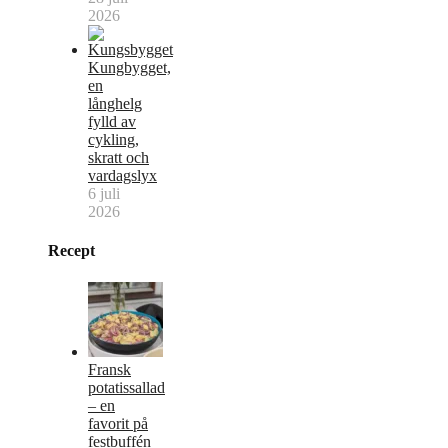
2026
Kungbygget,
en
långhelg
fylld av
cykling,
skratt och
vardagslyx
6 juli
2026
Recept
Fransk
potatissallad
– en
favorit på
festbuffén