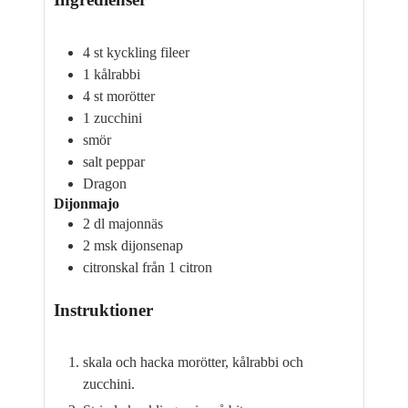
4
st kyckling fileer
1
kålrabbi
4
st morötter
1
zucchini
smör
salt
peppar
Dragon
Dijonmajo
2
dl
majonnäs
2
msk
dijonsenap
citronskal från 1 citron
Instruktioner
skala och hacka morötter, kålrabbi och
zucchini.