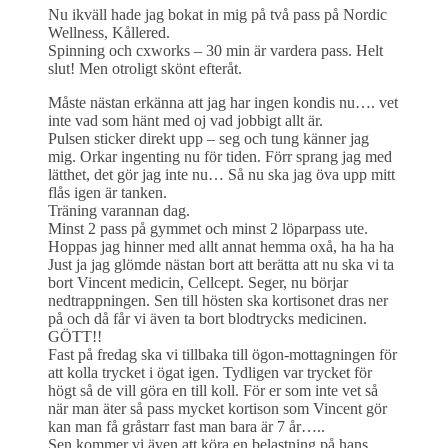
Nu ikväll hade jag bokat in mig på två pass på Nordic
Wellness, Kållered.
Spinning och cxworks – 30 min är vardera pass. Helt
slut! Men otroligt skönt efteråt.
Måste nästan erkänna att jag har ingen kondis nu…. vet
inte vad som hänt med oj vad jobbigt allt är.
Pulsen sticker direkt upp – seg och tung känner jag
mig. Orkar ingenting nu för tiden. Förr sprang jag med
lätthet, det gör jag inte nu… Så nu ska jag öva upp mitt
flås igen är tanken.
Träning varannan dag.
Minst 2 pass på gymmet och minst 2 löparpass ute.
Hoppas jag hinner med allt annat hemma oxå, ha ha ha
Just ja jag glömde nästan bort att berätta att nu ska vi ta
bort Vincent medicin, Cellcept. Seger, nu börjar
nedtrappningen. Sen till hösten ska kortisonet dras ner
på och då får vi även ta bort blodtrycks medicinen.
GÖTT!!
Fast på fredag ska vi tillbaka till ögon-mottagningen för
att kolla trycket i ögat igen. Tydligen var trycket för
högt så de vill göra en till koll. För er som inte vet så
när man äter så pass mycket kortison som Vincent gör
kan man få gråstarr fast man bara är 7 år…..
Sen kommer vi även att köra en belastning på hans