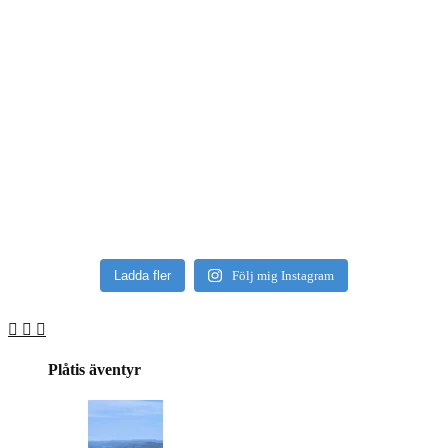
Ladda fler
Följ mig Instagram
Plåtis äventyr