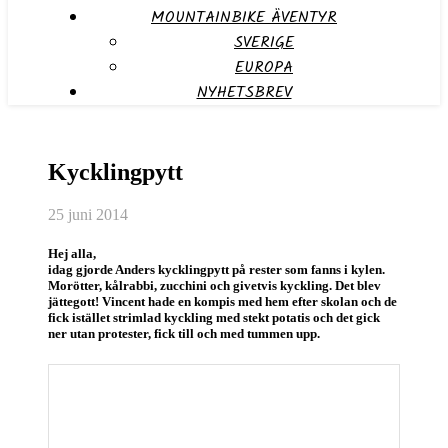
MOUNTAINBIKE ÄVENTYR
SVERIGE
EUROPA
NYHETSBREV
Kycklingpytt
25 juni 2014
Hej alla,
idag gjorde Anders kycklingpytt på rester som fanns i kylen.
Morötter, kålrabbi, zucchini och givetvis kyckling. Det blev
jättegott! Vincent hade en kompis med hem efter skolan och de
fick istället strimlad kyckling med stekt potatis och det gick
ner utan protester, fick till och med tummen upp.