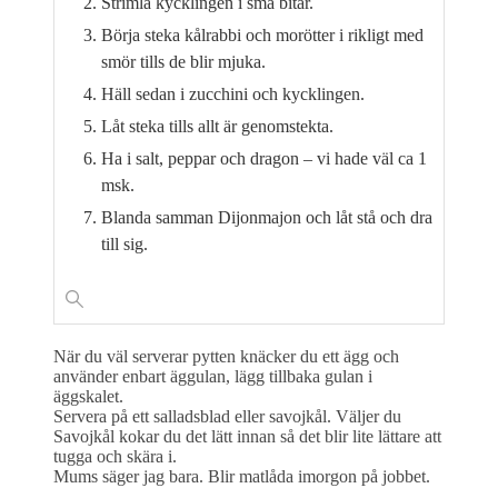
Strimla kycklingen i små bitar.
Börja steka kålrabbi och morötter i rikligt med
smör tills de blir mjuka.
Häll sedan i zucchini och kycklingen.
Låt steka tills allt är genomstekta.
Ha i salt, peppar och dragon – vi hade väl ca 1
msk.
Blanda samman Dijonmajon och låt stå och dra
till sig.
När du väl serverar pytten knäcker du ett ägg och
använder enbart äggulan, lägg tillbaka gulan i
äggskalet.
Servera på ett salladsblad eller savojkål. Väljer du
Savojkål kokar du det lätt innan så det blir lite lättare att
tugga och skära i.
Mums säger jag bara. Blir matlåda imorgon på jobbet.