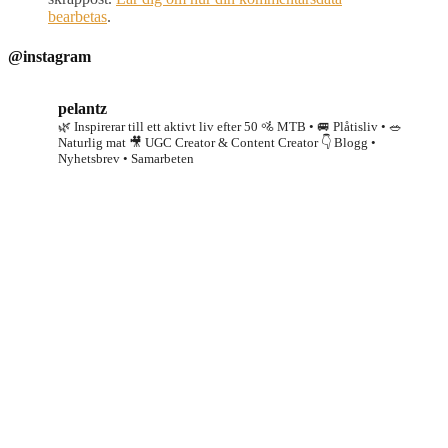
bearbetas
.
@instagram
pelantz
🌿 Inspirerar till ett aktivt liv efter 50
🚵 MTB • 🚐 Plåtisliv • 🥗
Naturlig mat
🎥 UGC Creator & Content Creator
👇 Blogg •
Nyhetsbrev • Samarbeten