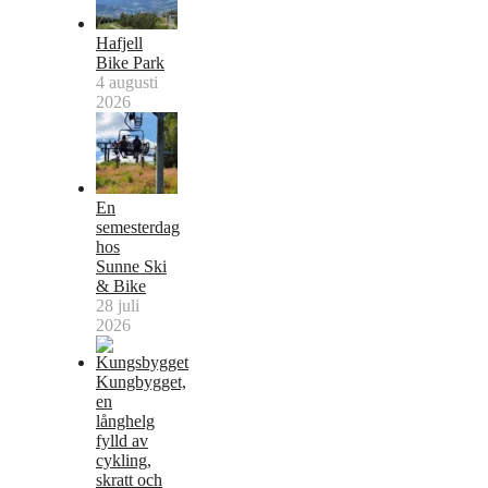
Hafjell
Bike Park
4 augusti
2026
En
semesterdag
hos
Sunne Ski
& Bike
28 juli
2026
Kungbygget,
en
långhelg
fylld av
cykling,
skratt och