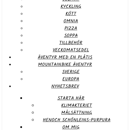
KYCKLING
KÖTT
OMNIA
PIZZA
SOPPA
TILLBEHÖR
VECKOMATSEDEL
ÄVENTYR MED EN PLÅTIS
MOUNTAINBIKE ÄVENTYR
SVERIGE
EUROPA
NYHETSBREV
STARTA HÄR
KLIMAKTERIET
MÅLSÄTTNING
HENOCH SCHÖNLEINS-PURPURA
OM MIG