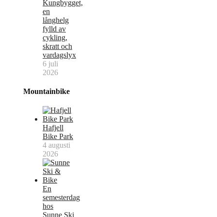
Kungbygget,
en
långhelg
fylld av
cykling,
skratt och
vardagslyx
6 juli
2026
Mountainbike
Hafjell
Bike Park
4 augusti
2026
En
semesterdag
hos
Sunne Ski