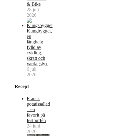
& Bike
28 juli
2026
Kungbygget,
en
långhelg
fylld av
cykling,
skratt och
vardagslyx
6 juli
2026
Recept
Fransk
potatissallad
– en
favorit på
festbuffén
24 juni
2026