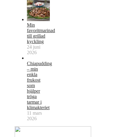
Min
favoritmarinad
till grillad
kyckling
24 juni
2026
Chiapudding
– min
enkla
frukost
som
hjälper
tröga
tarmar i
klimakteriet
11 mars
2026