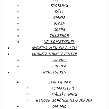
KYCKLING
KÖTT
OMNIA
PIZZA
SOPPA
TILLBEHÖR
VECKOMATSEDEL
ÄVENTYR MED EN PLÅTIS
MOUNTAINBIKE ÄVENTYR
SVERIGE
EUROPA
NYHETSBREV
STARTA HÄR
KLIMAKTERIET
MÅLSÄTTNING
HENOCH SCHÖNLEINS-PURPURA
OM MIG