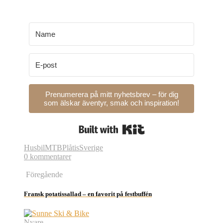
Prenumerera på mitt nyhetsbrev – för dig
som älskar äventyr, smak och inspiration!
Built with Kit
Husbil
MTB
Plåtis
Sverige
0 kommentarer
Föregående
Fransk potatissallad – en favorit på festbuffén
Nyare