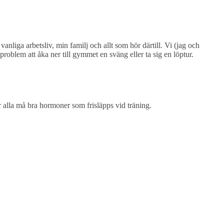
nliga arbetsliv, min familj och allt som hör därtill. Vi (jag och
roblem att åka ner till gymmet en sväng eller ta sig en löptur.
ar alla må bra hormoner som frisläpps vid träning.