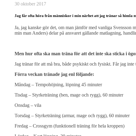
30 oktober 2017
Jag får ofta höra från människor i min närhet att jag tränar så himla 
Ja, jag kanske gör det, om man jämför med vanliga Svensson men s
min man Anders) delar på ansvaret gällande matlagning, handling 
Men hur ofta ska man träna för att det inte ska sticka i ö
Jag tränar för att må bra, både psykiskt och fysiskt. Får jag int
Förra veckan tränade jag enl följande:
Måndag – Tempohöjning, löpning 45 minuter
Tisdag – Styrketräning (ben, mage och rygg), 60 minuter
Onsdag – vila
Torsdag – Styrketräning (armar, mage och rygg), 60 minuter
Fredag – Crossgym (funktionell träning för hela kroppen)