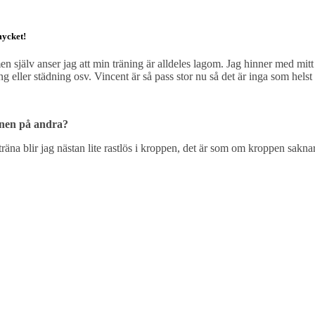
mycket!
jälv anser jag att min träning är alldeles lagom. Jag hinner med mitt va
eller städning osv. Vincent är så pass stor nu så det är inga som helst p
gonen på andra?
e träna blir jag nästan lite rastlös i kroppen, det är som om kroppen sakn