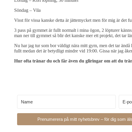
Lördag – Kort löpning, 30 minuter
Söndag – Vila
Visst för vissa kanske detta är jättemycket men för mig är det fu
3 pass på gymmet är fullt normalt i mina ögon, 2 löpturer känns 
man ner till gymmet så blir det kanske mer ett projekt, det tar l
Nu har jag tur som bor väldigt nära mitt gym, men det tar ändå 
fullt medan det är betydligt mindre vid 19:00. Gissa när jag åker 
Hur ofta tränar du och får även du gliringar om att du trä
Prenumerera på mitt nyhetsbrev – för dig som äls