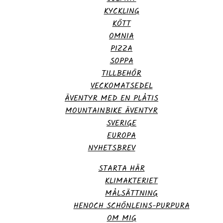
KYCKLING
KÖTT
OMNIA
PIZZA
SOPPA
TILLBEHÖR
VECKOMATSEDEL
ÄVENTYR MED EN PLÅTIS
MOUNTAINBIKE ÄVENTYR
SVERIGE
EUROPA
NYHETSBREV
STARTA HÄR
KLIMAKTERIET
MÅLSÄTTNING
HENOCH SCHÖNLEINS-PURPURA
OM MIG