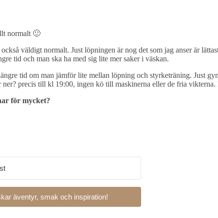
llt normalt 🙂
också väldigt normalt. Just löpningen är nog det som jag anser är lättast
ängre tid och man ska ha med sig lite mer saker i väskan.
längre tid om man jämför lite mellan löpning och styrketräning. Just gym
ner? precis till kl 19:00, ingen kö till maskinerna eller de fria vikterna
nar för mycket?
kar äventyr, smak och inspiration!