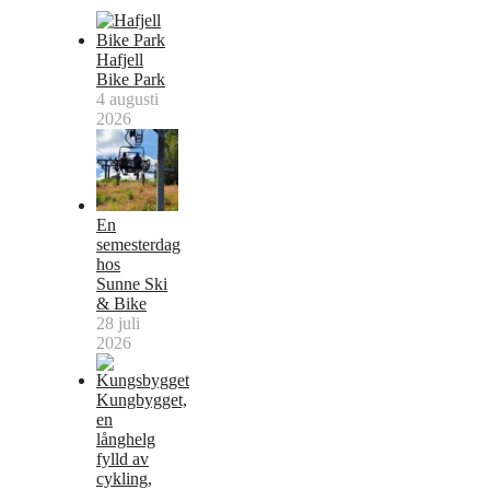
Hafjell
Bike Park
4 augusti
2026
En
semesterdag
hos
Sunne Ski
& Bike
28 juli
2026
Kungbygget,
en
långhelg
fylld av
cykling,