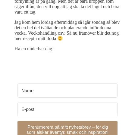
förkylning är på gång. Men det är bara kroppen som
säger ifrån, den vill nog att jag ska ta det lugnt och bara
vara ett tag.
Jag kom hem lördag eftermiddag så igår söndag så blev
det en hel del tvättande och planerande inför denna
vecka. Veckohandling osv. Så nu framöver blir det nog
mer recept i mitt flöda
Ha en underbar dag!
Prenumerera på mitt nyhetsbrev – för dig
som älskar äventyr, smak och inspiration!