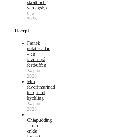
skratt och
vardagslyx
6 juli
2026
Recept
Fransk
potatissallad
– en
favorit på
festbuffén
24 juni
2026
Min
favoritmarinad
till grillad
kyckling
24 juni
2026
Chiapudding
– min
enkla
frukost