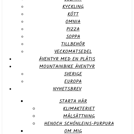
KYCKLING
KÖTT
OMNIA
PIZZA
SOPPA
TILLBEHÖR
VECKOMATSEDEL
ÄVENTYR MED EN PLÅTIS
MOUNTAINBIKE ÄVENTYR
SVERIGE
EUROPA
NYHETSBREV
STARTA HÄR
KLIMAKTERIET
MÅLSÄTTNING
HENOCH SCHÖNLEINS-PURPURA
OM MIG