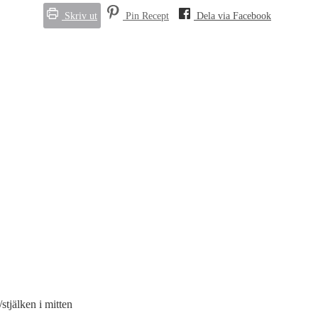
Skriv ut
Pin Recept
Dela via Facebook
stjälken i mitten