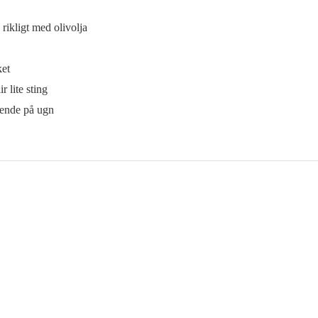
 rikligt med olivolja
ket
ir lite sting
roende på ugn