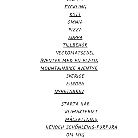
KYCKLING
KÖTT
OMNIA
PIZZA
SOPPA
TILLBEHÖR
VECKOMATSEDEL
ÄVENTYR MED EN PLÅTIS
MOUNTAINBIKE ÄVENTYR
SVERIGE
EUROPA
NYHETSBREV
STARTA HÄR
KLIMAKTERIET
MÅLSÄTTNING
HENOCH SCHÖNLEINS-PURPURA
OM MIG