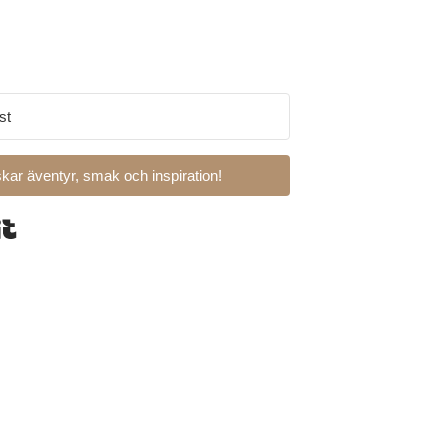
kar äventyr, smak och inspiration!
Built with Kit