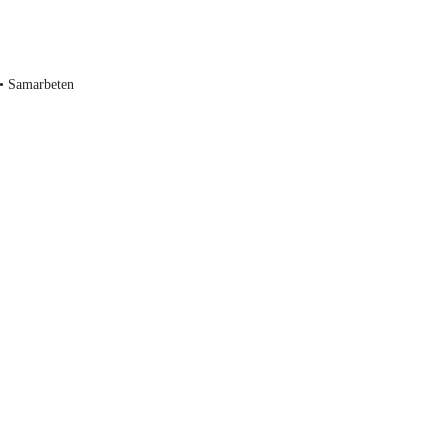
• Samarbeten
Vinkar du också? När jag körde MC var det en sj