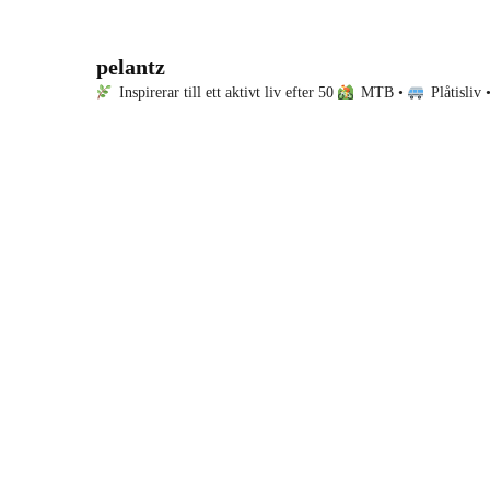
pelantz
Inspirerar till ett aktivt liv efter 50
MTB •
Plåtisliv 
I dag drog jag och Ande