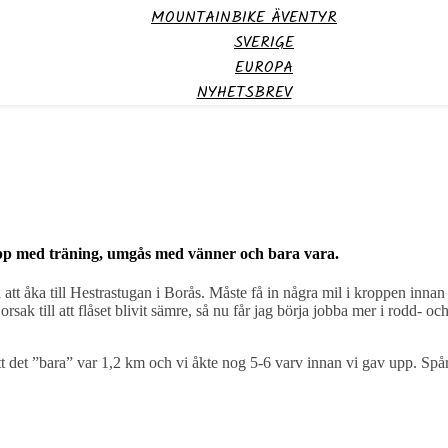
MOUNTAINBIKE ÄVENTYR
SVERIGE
EUROPA
NYHETSBREV
t upp med träning, umgås med vänner och bara vara.
att åka till Hestrastugan i Borås. Måste få in några mil i kroppen innan 
 orsak till att flåset blivit sämre, så nu får jag börja jobba mer i rodd- 
 att det ”bara” var 1,2 km och vi åkte nog 5-6 varv innan vi gav upp. Spå