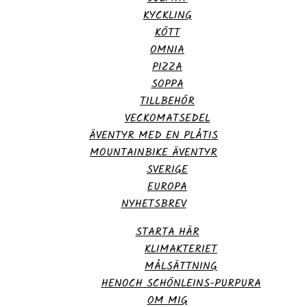
KYCKLING
KÖTT
OMNIA
PIZZA
SOPPA
TILLBEHÖR
VECKOMATSEDEL
ÄVENTYR MED EN PLÅTIS
MOUNTAINBIKE ÄVENTYR
SVERIGE
EUROPA
NYHETSBREV
STARTA HÄR
KLIMAKTERIET
MÅLSÄTTNING
HENOCH SCHÖNLEINS-PURPURA
OM MIG