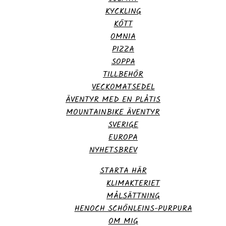
KYCKLING
KÖTT
OMNIA
PIZZA
SOPPA
TILLBEHÖR
VECKOMATSEDEL
ÄVENTYR MED EN PLÅTIS
MOUNTAINBIKE ÄVENTYR
SVERIGE
EUROPA
NYHETSBREV
STARTA HÄR
KLIMAKTERIET
MÅLSÄTTNING
HENOCH SCHÖNLEINS-PURPURA
OM MIG