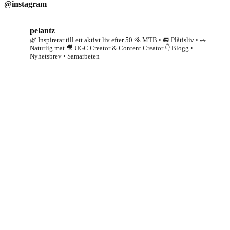
@instagram
pelantz
🌿 Inspirerar till ett aktivt liv efter 50
🚵 MTB • 🚐 Plåtisliv • 🥗
Naturlig mat
🎥 UGC Creator & Content Creator
👇 Blogg •
Nyhetsbrev • Samarbeten