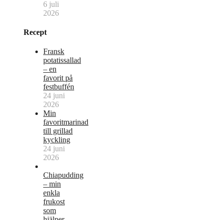
6 juli
2026
Recept
Fransk
potatissallad
– en
favorit på
festbuffén
24 juni
2026
Min
favoritmarinad
till grillad
kyckling
24 juni
2026
Chiapudding
– min
enkla
frukost
som
hjälper