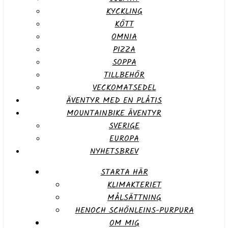
KYCKLING
KÖTT
OMNIA
PIZZA
SOPPA
TILLBEHÖR
VECKOMATSEDEL
ÄVENTYR MED EN PLÅTIS
MOUNTAINBIKE ÄVENTYR
SVERIGE
EUROPA
NYHETSBREV
STARTA HÄR
KLIMAKTERIET
MÅLSÄTTNING
HENOCH SCHÖNLEINS-PURPURA
OM MIG