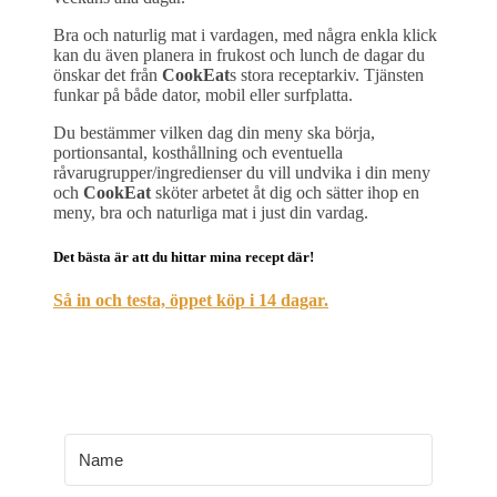
Bra och naturlig mat i vardagen, med några enkla klick
kan du även planera in frukost och lunch de dagar du
önskar det från
CookEat
s stora receptarkiv. Tjänsten
funkar på både dator, mobil eller surfplatta.
Du bestämmer vilken dag din meny ska börja,
portionsantal, kosthållning och eventuella
råvarugrupper/ingredienser du vill undvika i din meny
och
CookEat
sköter arbetet åt dig och sätter ihop en
meny, bra och naturliga mat i just din vardag.
Det bästa är att du hittar mina recept där!
Så in och testa, öppet köp i 14 dagar.