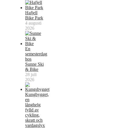
Hafjell
Bike Park
4 augusti
2026
En
semesterdag
hos
Sunne Ski
& Bike
28 juli
2026
Kungbygget,
en
långhelg
fylld av
cykling,
skratt och
vardagslyx