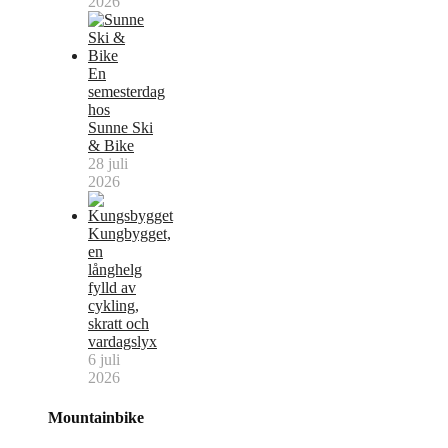
2026
En
semesterdag
hos
Sunne Ski
& Bike
28 juli
2026
Kungbygget,
en
långhelg
fylld av
cykling,
skratt och
vardagslyx
6 juli
2026
Mountainbike